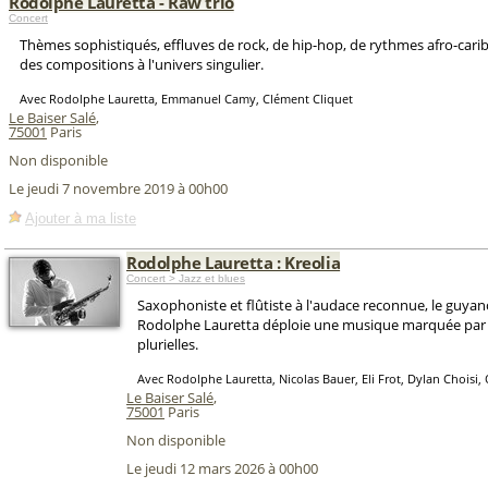
Rodolphe Lauretta - Raw trio
Concert
Thèmes sophistiqués, effluves de rock, de hip-hop, de rythmes afro-cari
des compositions à l'univers singulier.
Avec Rodolphe Lauretta, Emmanuel Camy, Clément Cliquet
Le Baiser Salé
,
75001
Paris
Non disponible
Le jeudi 7 novembre 2019 à 00h00
Ajouter à ma liste
Rodolphe Lauretta : Kreolia
Concert > Jazz et blues
Saxophoniste et flûtiste à l'audace reconnue, le guya
Rodolphe Lauretta déploie une musique marquée par 
plurielles.
Avec Rodolphe Lauretta, Nicolas Bauer, Eli Frot, Dylan Choisi, 
Le Baiser Salé
,
75001
Paris
Non disponible
Le jeudi 12 mars 2026 à 00h00