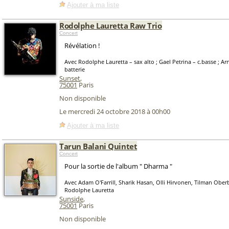
Ajouter à ma liste
Rodolphe Lauretta Raw Trio
Concert
Révélation !
Avec Rodolphe Lauretta – sax alto ; Gael Petrina – c.basse ; 
batterie
Sunset
,
75001
Paris
Non disponible
Le mercredi 24 octobre 2018 à 00h00
Ajouter à ma liste
Tarun Balani Quintet
Concert
Pour la sortie de l'album " Dharma "
Avec Adam O'Farrill, Sharik Hasan, Olli Hirvonen, Tilman Ober
Rodolphe Lauretta
Sunside
,
75001
Paris
Non disponible