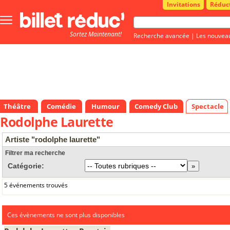
Invitations
Réduc
Bouton
menu
Sortez Maintenant!
principale
Recherche avancée
|
Les nouvea
Théâtre
Comédie
Humour
Comedy Club
Spectacle
Rodolphe Laurette
Artiste "rodolphe laurette"
Filtrer ma recherche
Catégorie:
5 événements trouvés
Ces évènements ne sont plus disponibles