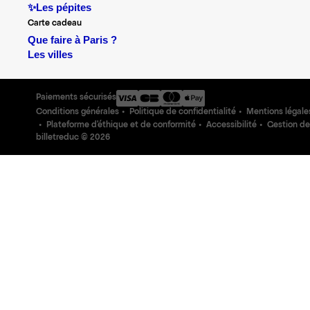
✨Les pépites
Carte cadeau
Que faire à Paris ?
Les villes
Paiements sécurisés
Conditions générales
Politique de confidentialité
Mentions légale
Plateforme d'éthique et de conformité
Accessibilité
Gestion de
billetreduc ©
2026