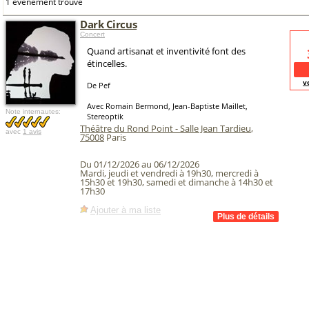
1 événement trouvé
Dark Circus
Concert
Quand artisanat et inventivité font des
étincelles.
v
De Pef
Avec Romain Bermond, Jean-Baptiste Maillet,
Note internautes:
Stereoptik
Théâtre du Rond Point - Salle Jean Tardieu
,
avec
1 avis
75008
Paris
Du 01/12/2026 au 06/12/2026
Mardi, jeudi et vendredi à 19h30, mercredi à
15h30 et 19h30, samedi et dimanche à 14h30 et
17h30
Ajouter à ma liste