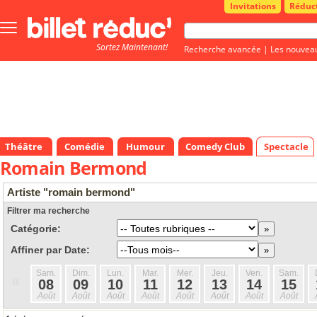
Invitations
Réduc
Bouton
menu
Sortez Maintenant!
principale
Recherche avancée
|
Les nouvea
Théâtre
Comédie
Humour
Comedy Club
Spectacle
Romain Bermond
Artiste "romain bermond"
Filtrer ma recherche
Catégorie:
Affiner par Date:
Sam.
Dim.
Lun.
Mar.
Mer.
Jeu.
Ven.
Sam.
«
08
09
10
11
12
13
14
15
Août
Août
Août
Août
Août
Août
Août
Août