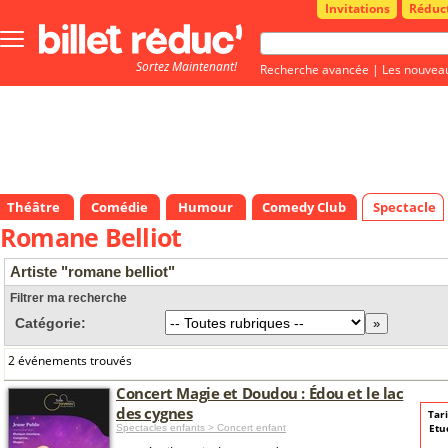
Invitations
Réduc
Bouton
menu
Sortez Maintenant!
principale
Recherche avancée
|
Les nouvea
Théâtre
Comédie
Humour
Comedy Club
Spectacle
Romane Belliot
Artiste "romane belliot"
Filtrer ma recherche
Catégorie:
2 événements trouvés
Concert Magie et Doudou : Édou et le lac
des cygnes
Tari
Etu
Spectacles enfants > Concert enfant