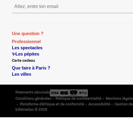
S’inscrire S’inscrire S’
Une question ?
Professionnel
Les spectacles
✨Les pépites
Carte cadeau
Que faire à Paris ?
Les villes
Paiements sécurisés
Conditions générales
Politique de confidentialité
Mentions légale
Plateforme d'éthique et de conformité
Accessibilité
Gestion de
billetreduc ©
2026