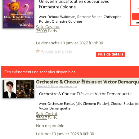
Un éveil musical tout en douceur avec
l'Orchestre Colonne.
Avec Débora Waldman, Romane Belliot, Christophe
Portier, Orchestre Colonne
v
Salle Gaveau
,
75008
Paris
Le dimanche 10 janvier 2027 à 11h30
Ajouter à ma liste
Ces évènements ne sont plus disponibles
Orchestre & Choeur Étésias et Victor Demarqu
Concert > Musique classique
Orchestre & Choeur Étésias et Victor Demarquette
Avec Orchestre Etesias (dir. Clément Pottier), Choeur Etesias (d
Victor Demarquette
Salle Cortot
,
75017
Paris
Non disponible
Le lundi 19 janvier 2026 à 00h00