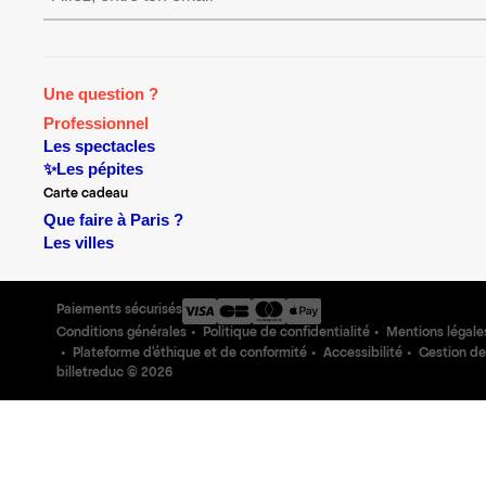
Une question ?
Professionnel
Les spectacles
✨Les pépites
Carte cadeau
Que faire à Paris ?
Les villes
Paiements sécurisés
Conditions générales
Politique de confidentialité
Mentions légale
Plateforme d'éthique et de conformité
Accessibilité
Gestion de
billetreduc ©
2026