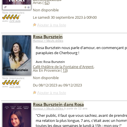
Arras (
62
)
Non disponible
Note internautes:
Le samedi 30 septembre 2023 à 00h00
avec
229 avis
Ajouter à ma liste
Rosa Bursztein
Humour > Meufs drôles
Rosa Bursztein nous parle d'amour, en commençant pa
parapluies de Cherbourg !
Avec Rosa Bursztein
Café théâtre de la Fontaine d'Argent
,
Aix En Provence (
13
)
Non disponible
Note internautes:
Du 08/12/2023 au 09/12/2023
avec
229 avis
Ajouter à ma liste
Rosa Bursztein dans Rosa
Humour > Meufs drôles
à partir de 12 ans
"Cher public, il faut que vous sachiez, avant de prendr
ma relation la plus longue, 7 ans, c'était avec un hom
toutes les deux semaines le lundi à 15h : mon psy !"