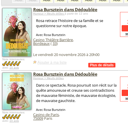
Août
Août
Août
Août
Août
Août
Août
Août
Rosa Bursztein dans Dédoublée
Humour > Meufs drôles
à partir de 12 ans
Rosa retrace l'histoire de sa famille et se
questionne sur notre époque.
v
Avec Rosa Bursztein
Casino Théâtre Barrière
,
Bordeaux
(
33
)
Le vendredi 20 novembre 2026 à 20h00
Note internautes:
Ajouter à ma liste
avec
10 avis
Rosa Bursztein dans Dédoublée
Humour > Meufs drôles
Dans ce spectacle, Rosa poursuit son récit sur la
quête amoureuse et creuse ses contradictions
de mauvaise féministe, de mauvaise écologiste,
v
de mauvaise gauchiste.
Avec Rosa Bursztein
Note internautes:
Casino de Paris
,
75009
Paris
avec
10 avis