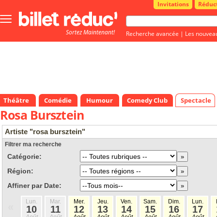
Invitations
Réduc
Bouton
menu
Sortez Maintenant!
principale
Recherche avancée
|
Les nouvea
Théâtre
Comédie
Humour
Comedy Club
Spectacle
Rosa Bursztein
Artiste "rosa bursztein"
Filtrer ma recherche
Catégorie:
Région:
Affiner par Date:
Lun.
Mar.
Mer.
Jeu.
Ven.
Sam.
Dim.
Lun.
«
10
11
12
13
14
15
16
17