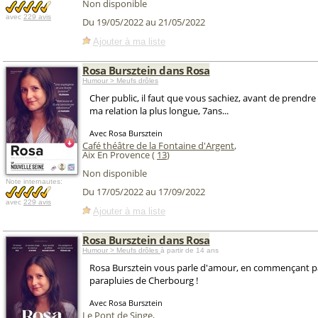
Non disponible
avec
229 avis
Du 19/05/2022 au 21/05/2022
Ajouter à ma liste
Rosa Bursztein dans Rosa
Humour > Meufs drôles
Cher public, il faut que vous sachiez, avant de prendre
ma relation la plus longue, 7ans...
Avec Rosa Bursztein
Café théâtre de la Fontaine d'Argent
,
Aix En Provence (
13
)
Non disponible
Note internautes:
Du 17/05/2022 au 17/09/2022
avec
229 avis
Ajouter à ma liste
Rosa Bursztein dans Rosa
Humour > Meufs drôles
à partir de 14 ans
Rosa Bursztein vous parle d'amour, en commençant pa
parapluies de Cherbourg !
Avec Rosa Bursztein
Le Pont de Singe
,