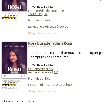
Avec Rosa Bursztein
La Comédie de Toulouse
,
Toulouse
(
31
)
Note internautes:
Non disponible
avec
229 avis
Le jeudi 6 avril 2023 à 00h00
Ajouter à ma liste
Rosa Bursztein dans Rosa
Humour > Meufs drôles
Rosa Bursztein parle d'amour, en commençant par un 
parapluies de Cherbourg !
Avec Rosa Bursztein
La Comédie d'Aix
,
Aix En Provence (
13
)
Non disponible
Note internautes:
Le samedi 8 avril 2023 à 00h00
avec
229 avis
Ajouter à ma liste
71 événements trouvés