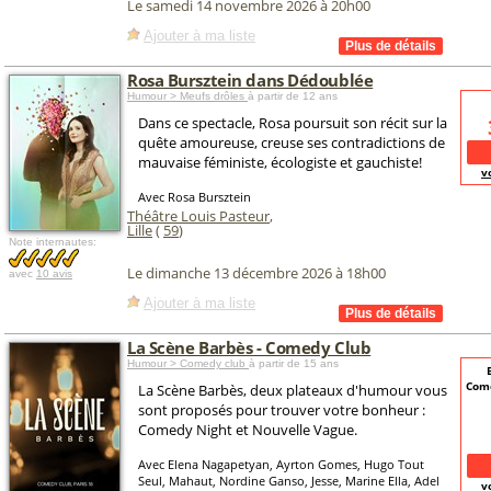
Le samedi 14 novembre 2026 à 20h00
Ajouter à ma liste
Rosa Bursztein dans Dédoublée
Humour > Meufs drôles
à partir de 12 ans
Dans ce spectacle, Rosa poursuit son récit sur la
quête amoureuse, creuse ses contradictions de
mauvaise féministe, écologiste et gauchiste!
v
Avec Rosa Bursztein
Théâtre Louis Pasteur
,
Lille
(
59
)
Note internautes:
Le dimanche 13 décembre 2026 à 18h00
avec
10 avis
Ajouter à ma liste
La Scène Barbès - Comedy Club
Humour > Comedy club
à partir de 15 ans
Come
La Scène Barbès, deux plateaux d'humour vous
sont proposés pour trouver votre bonheur :
Comedy Night et Nouvelle Vague.
Avec Elena Nagapetyan, Ayrton Gomes, Hugo Tout
Seul, Mahaut, Nordine Ganso, Jesse, Marine Ella, Adel
v