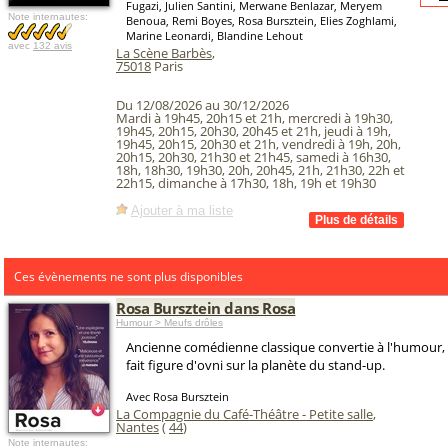
Fugazi, Julien Santini, Merwane Benlazar, Meryem
Note internautes:
Benoua, Remi Boyes, Rosa Bursztein, Elies Zoghlami,
Marine Leonardi, Blandine Lehout
avec
132 avis
La Scène Barbès
,
75018
Paris
Du 12/08/2026 au 30/12/2026
Mardi à 19h45, 20h15 et 21h, mercredi à 19h30,
19h45, 20h15, 20h30, 20h45 et 21h, jeudi à 19h,
19h45, 20h15, 20h30 et 21h, vendredi à 19h, 20h,
20h15, 20h30, 21h30 et 21h45, samedi à 16h30,
18h, 18h30, 19h30, 20h, 20h45, 21h, 21h30, 22h et
22h15, dimanche à 17h30, 18h, 19h et 19h30
Ajouter à ma liste
Ces évènements ne sont plus disponibles
Rosa Bursztein dans Rosa
Humour > Meufs drôles
Ancienne comédienne classique convertie à l'humour,
fait figure d'ovni sur la planète du stand-up.
Avec Rosa Bursztein
La Compagnie du Café-Théâtre - Petite salle
,
Nantes
(
44
)
Note internautes: