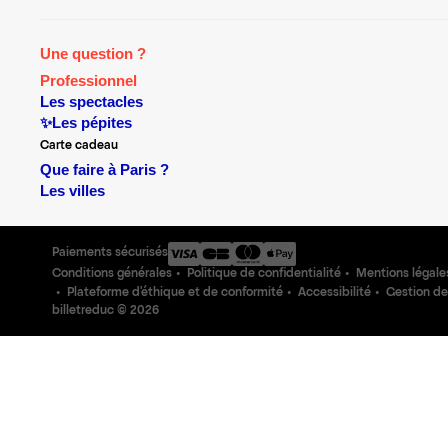
Une question ?
Professionnel
Les spectacles
✨Les pépites
Carte cadeau
Que faire à Paris ?
Les villes
Paiements sécurisés
Conditions générales
Politique de confidentialité
Mentions légale
Plateforme d'éthique et de conformité
Accessibilité
Gestion de
billetreduc ©
2026