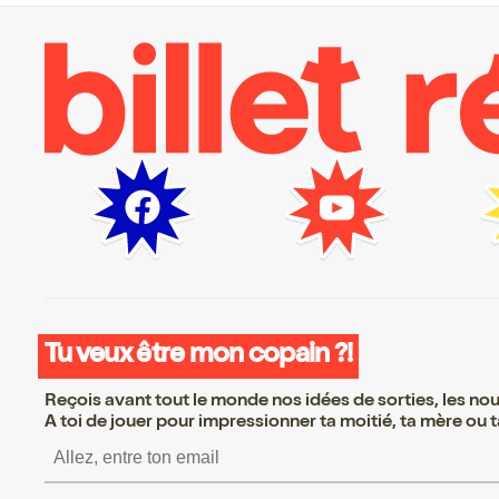
Tu veux être mon copain ?!
Reçois avant tout le monde nos idées de sorties, les nouv
A toi de jouer pour impressionner ta moitié, ta mère ou ta
S’inscrire S’inscrire S