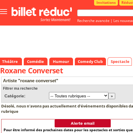
Invitations
Réduc
Bouton
menu
Sortez Maintenant!
principale
Recherche avancée
|
Les nouvea
Théâtre
Comédie
Humour
Comedy Club
Spectacle
Roxane Converset
Artiste "roxane converset"
Filtrer ma recherche
Catégorie:
Désolé, nous n'avons pas actuellement d'événements disponibles da
rubrique
Pour être informé des prochaines dates pour les spectacles et sorties qu