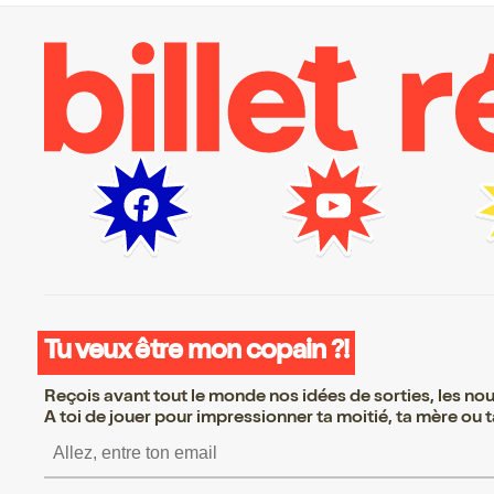
Tu veux être mon copain ?!
Reçois avant tout le monde nos idées de sorties, les nouv
A toi de jouer pour impressionner ta moitié, ta mère ou ta
S’inscrire S’inscrire S’