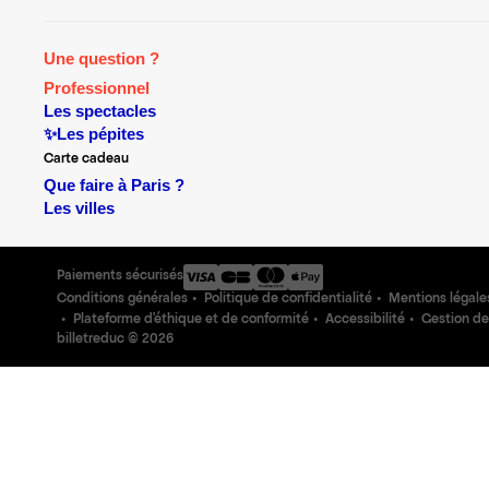
Une question ?
Professionnel
Les spectacles
✨Les pépites
Carte cadeau
Que faire à Paris ?
Les villes
Paiements sécurisés
Conditions générales
Politique de confidentialité
Mentions légale
Plateforme d'éthique et de conformité
Accessibilité
Gestion de
billetreduc ©
2026