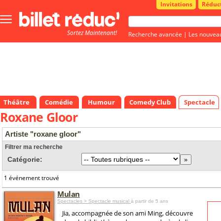
Invitations
Réduc
Bouton
menu
Sortez Maintenant!
principale
Recherche avancée
|
Les nouvea
Théâtre
Comédie
Humour
Comedy Club
Spectacle
Roxane Gloor
Artiste "roxane gloor"
Filtrer ma recherche
Catégorie:
1 événement trouvé
Mulan
Spectacles > Spectacle musical
à partir de 5 ans
Jia, accompagnée de son ami Ming, découvre