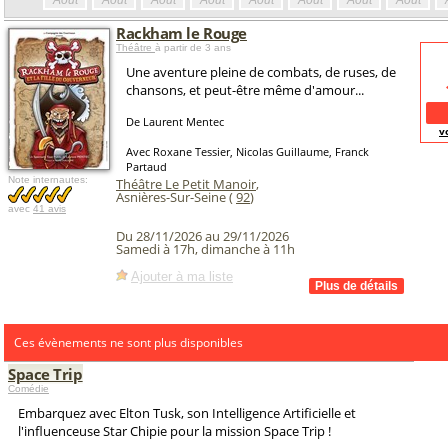
Août
Août
Août
Août
Août
Août
Août
Août
Rackham le Rouge
Théâtre
à partir de 3 ans
Une aventure pleine de combats, de ruses, de
chansons, et peut-être même d'amour...
De Laurent Mentec
v
Avec Roxane Tessier, Nicolas Guillaume, Franck
Partaud
Note internautes:
Théâtre Le Petit Manoir
,
Asnières-Sur-Seine (
92
)
avec
41 avis
Du 28/11/2026 au 29/11/2026
Samedi à 17h, dimanche à 11h
Ajouter à ma liste
Ces évènements ne sont plus disponibles
Space Trip
Comédie
Embarquez avec Elton Tusk, son Intelligence Artificielle et
l'influenceuse Star Chipie pour la mission Space Trip !