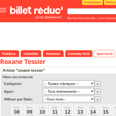
Invitations
Réduc
Bouton
menu
Sortez Maintenant!
principale
Recherche avancée
|
Les nouvea
Théâtre
Comédie
Humour
Comedy Club
Spectacle
Roxane Tessier
Artiste "roxane tessier"
Filtrer ma recherche
Catégorie:
Ages:
Affiner par Date:
Sam.
Dim.
Lun.
Mar.
Mer.
Jeu.
Ven.
Sam.
«
08
09
10
11
12
13
14
15