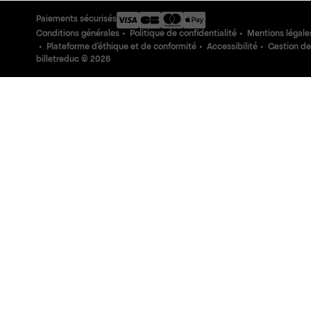
Paiements sécurisés
Conditions générales
Politique de confidentialité
Mentions légale
Plateforme d'éthique et de conformité
Accessibilité
Gestion de
billetreduc ©
2026