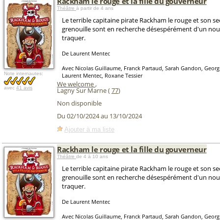
Rackham le rouge et la fille du gouverneur
Théâtre
à partir de 4 ans
Le terrible capitaine pirate Rackham le rouge et son s
grenouille sont en recherche désespérément d'un nou
traquer.
De Laurent Mentec
Avec Nicolas Guillaume, Franck Partaud, Sarah Gandon, Georg
Note internautes:
Laurent Mentec, Roxane Tessier
We welcome
,
avec
41 avis
Lagny Sur Marne (
77
)
Non disponible
Du 02/10/2024 au 13/10/2024
Ajouter à ma liste
Rackham le rouge et la fille du gouverneur
Théâtre
de 4 à 10 ans
Le terrible capitaine pirate Rackham le rouge et son s
grenouille sont en recherche désespérément d'un nou
traquer.
De Laurent Mentec
Avec Nicolas Guillaume, Franck Partaud, Sarah Gandon, Georg