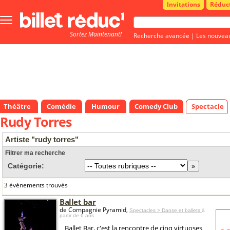
Invitations
Réduc
Bouton
menu
Sortez Maintenant!
principale
Recherche avancée
|
Les nouvea
Théâtre
Comédie
Humour
Comedy Club
Spectacle
Rudy Torres
Artiste "rudy torres"
Filtrer ma recherche
Catégorie:
3 événements trouvés
Ballet bar
de Compagnie Pyramid,
Spectacles > Danse et ballets
à
partir de 6 ans
Ballet Bar, c'est la rencontre de cinq virtuoses