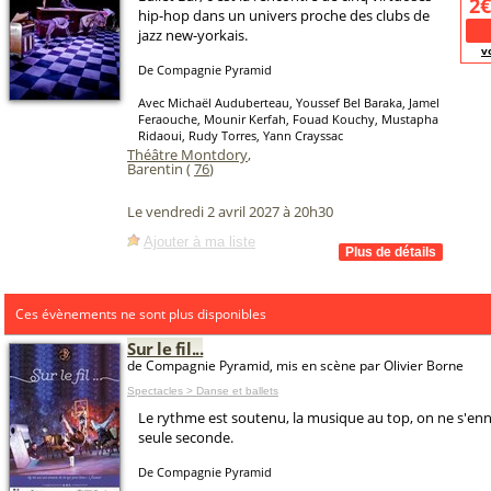
2€
hip-hop dans un univers proche des clubs de
jazz new-yorkais.
v
De Compagnie Pyramid
Avec Michaël Auduberteau, Youssef Bel Baraka, Jamel
Feraouche, Mounir Kerfah, Fouad Kouchy, Mustapha
Ridaoui, Rudy Torres, Yann Crayssac
Théâtre Montdory
,
Barentin (
76
)
Le vendredi 2 avril 2027 à 20h30
Ajouter à ma liste
Ces évènements ne sont plus disponibles
Sur le fil...
de Compagnie Pyramid, mis en scène par Olivier Borne
Spectacles > Danse et ballets
Le rythme est soutenu, la musique au top, on ne s'en
seule seconde.
De Compagnie Pyramid