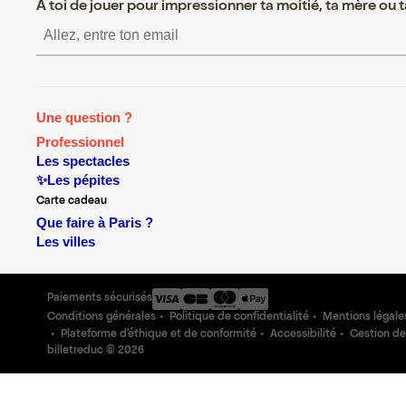
A toi de jouer pour impressionner ta moitié, ta mère ou ta
S’inscrire S’inscrire S’inscrire S’inscrire S’inscrire 
Une question ?
Professionnel
Les spectacles
✨Les pépites
Carte cadeau
Que faire à Paris ?
Les villes
Paiements sécurisés
Conditions générales
Politique de confidentialité
Mentions légale
Plateforme d'éthique et de conformité
Accessibilité
Gestion de
billetreduc ©
2026