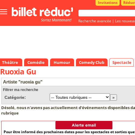
Invitations
Réduc
Bouton
menu
Sortez Maintenant!
principale
Recherche avancée
|
Les nouvea
Théâtre
Comédie
Humour
Comedy Club
Spectacle
Ruoxia Gu
Artiste "ruoxia gu"
Filtrer ma recherche
Catégorie:
Désolé, nous n'avons pas actuellement d'événements disponibles da
rubrique
Pour être informé des prochaines dates pour les spectacles et sorties qu