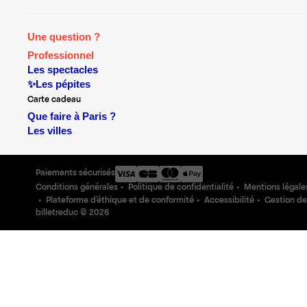
Une question ?
Professionnel
Les spectacles
✨Les pépites
Carte cadeau
Que faire à Paris ?
Les villes
Paiements sécurisés
Conditions générales
Politique de confidentialité
Mentions légale
Plateforme d'éthique et de conformité
Accessibilité
Gestion de
billetreduc ©
2026