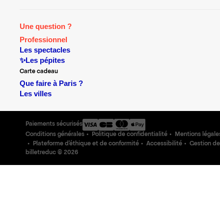
Une question ?
Professionnel
Les spectacles
✨Les pépites
Carte cadeau
Que faire à Paris ?
Les villes
Paiements sécurisés
Conditions générales
Politique de confidentialité
Mentions légale
Plateforme d'éthique et de conformité
Accessibilité
Gestion de
billetreduc ©
2026