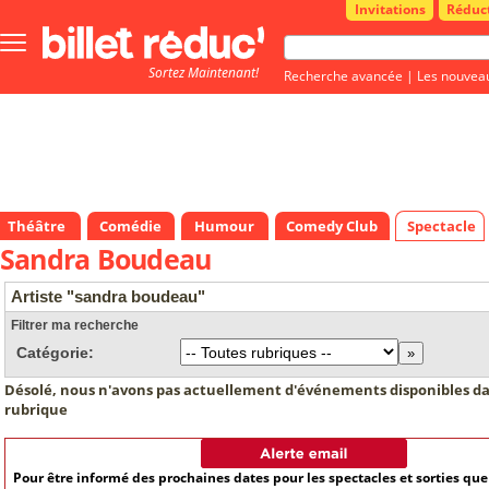
Invitations
Réduc
Bouton
menu
Sortez Maintenant!
principale
Recherche avancée
|
Les nouvea
Théâtre
Comédie
Humour
Comedy Club
Spectacle
Sandra Boudeau
Artiste "sandra boudeau"
Filtrer ma recherche
Catégorie:
Désolé, nous n'avons pas actuellement d'événements disponibles da
rubrique
Pour être informé des prochaines dates pour les spectacles et sorties qu