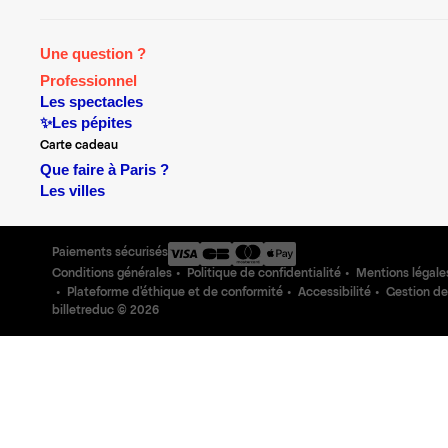
Une question ?
Professionnel
Les spectacles
✨Les pépites
Carte cadeau
Que faire à Paris ?
Les villes
Paiements sécurisés
Conditions générales
Politique de confidentialité
Mentions légale
Plateforme d'éthique et de conformité
Accessibilité
Gestion de
billetreduc ©
2026