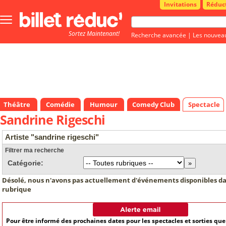
Invitations
Réduc
Bouton
menu
Sortez Maintenant!
principale
Recherche avancée
|
Les nouvea
Théâtre
Comédie
Humour
Comedy Club
Spectacle
Sandrine Rigeschi
Artiste "sandrine rigeschi"
Filtrer ma recherche
Catégorie:
Désolé, nous n'avons pas actuellement d'événements disponibles da
rubrique
Pour être informé des prochaines dates pour les spectacles et sorties qu