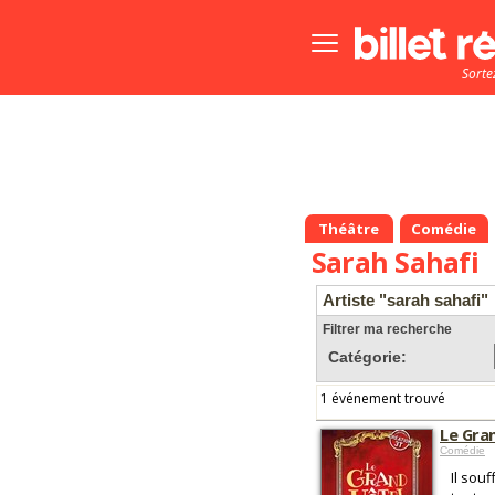
Bouton
menu
Sorte
principale
Théâtre
Comédie
Sarah Sahafi
Artiste "sarah sahafi"
Filtrer ma recherche
Catégorie:
1 événement trouvé
Le Gra
Comédie
Il sou