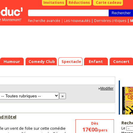
Invitations
Réductions
Carte cadeau
z Maintenant!
Recherche avancée
|
Les nouveautés
|
Dernières critiques
|
M
Humour
Comedy Club
Spectacle
Enfant
Concert
»
Modifier
nd Hôtel
Rech
Dès
ffle un vent de folie sur cette comédie
Le
17€00
/pers