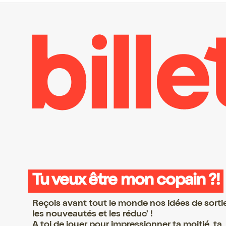
Tu veux être mon copain ?!
Reçois avant tout le monde nos idées de sorti
les nouveautés et les réduc' !
A toi de jouer pour impressionner ta moitié, ta