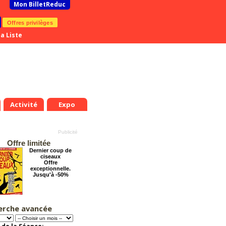
Mon BilletReduc
Offres privilèges
a Liste
Activité
Expo
Offre limitée
Dernier coup de
ciseaux
Offre
exceptionnelle.
Jusqu'à -50%
erche avancée
Les enfants du
Paradis
Offre
exceptionnelle.