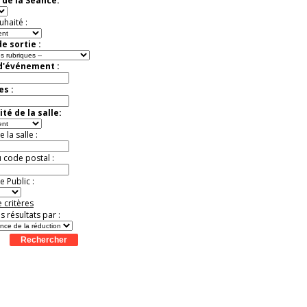
 de la Séance:
Jusqu'à -37%
uhaité :
e sortie :
 d'événement :
es :
té de la salle:
la salle :
u code postal :
 Public :
 critères
es résultats par :