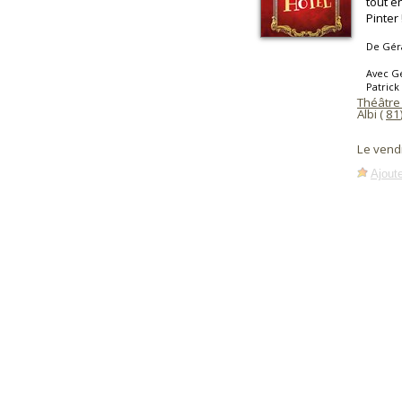
tout e
Pinter 
De Gér
Avec Gé
Patrick
Théâtre
Albi (
81
Le vend
Ajoute