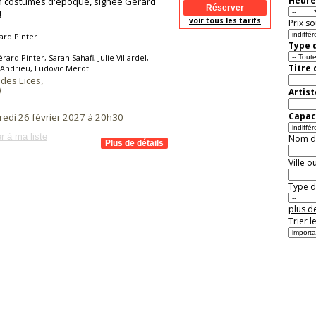
Heure
n costumes d'époque, signée Gérard
!
voir tous les tarifs
Prix so
ard Pinter
Type d
rard Pinter, Sarah Sahafi, Julie Villardel,
Titre
 Andrieu, Ludovic Merot
 des Lices
,
)
Artist
Capaci
redi 26 février 2027 à 20h30
r à ma liste
Nom de 
Ville o
Type de
plus de
Trier l