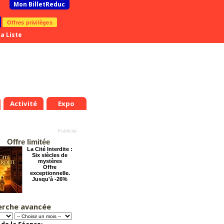
Mon BilletReduc
Offres privilèges
a Liste
Activité
Expo
Offre limitée
La Cité Interdite :
Six siècles de
mystères
Offre
exceptionnelle.
Jusqu'à -26%
erche avancée
Cendrillon, la
véritable histoire
Offre
exceptionnelle.