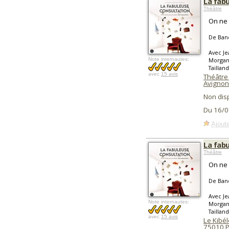
La fab
Théâtre
On ne 
De Ban
Avec J
Note internautes:
Morgane
Taillan
avec
15 avis
Théâtre
Avignon
Non dis
Du 16/0
Ajoute
La fab
Théâtre
On ne 
De Ban
Avec J
Note internautes:
Morgane
Taillan
avec
15 avis
Le Kibél
75010
P