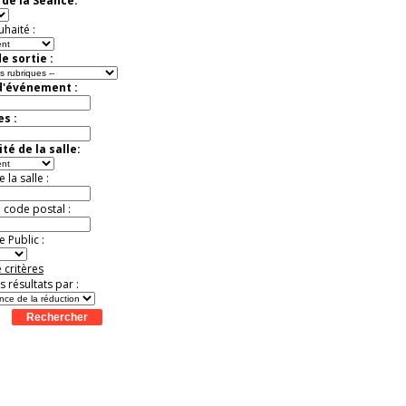
de la Séance:
Jusqu'à -33%
uhaité :
e sortie :
d'événement :
es :
té de la salle:
la salle :
u code postal :
 Public :
 critères
es résultats par :