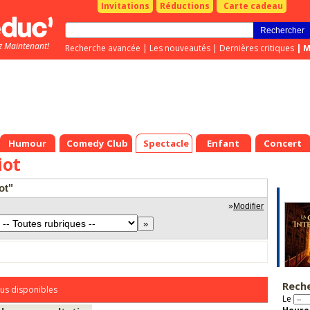
Invitations
Réductions
Carte cadeau
z Maintenant!
Recherche avancée
|
Les nouveautés
|
Dernières critiques
|
M
Humour
Comedy Club
Spectacle
Enfant
Concert
iot
ot"
»
Modifier
Rech
us disponibles
Le