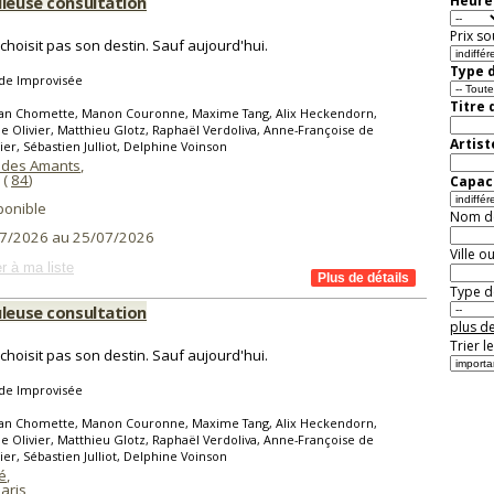
uleuse consultation
Heure 
Prix so
choisit pas son destin. Sauf aujourd'hui.
Type d
de Improvisée
Titre 
ean Chomette, Manon Couronne, Maxime Tang, Alix Heckendorn,
 Olivier, Matthieu Glotz, Raphaël Verdoliva, Anne-Françoise de
Artist
dier, Sébastien Julliot, Delphine Voinson
 des Amants
,
(
84
)
Capaci
ponible
Nom de 
7/2026 au 25/07/2026
Ville o
r à ma liste
Type de
uleuse consultation
plus de
Trier l
choisit pas son destin. Sauf aujourd'hui.
de Improvisée
ean Chomette, Manon Couronne, Maxime Tang, Alix Heckendorn,
 Olivier, Matthieu Glotz, Raphaël Verdoliva, Anne-Françoise de
dier, Sébastien Julliot, Delphine Voinson
é
,
aris