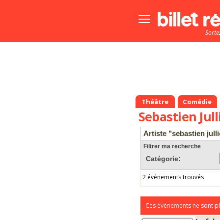
Bouton
menu
Sorte
principale
Théâtre
Comédie
Sebastien Jull
Artiste "sebastien julli
Filtrer ma recherche
Catégorie:
2 événements trouvés
Ces évènements ne sont pl