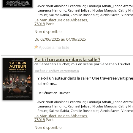
Avec Nour Alahiane Lechevalier, Faroudja Arhab, Jihane Azerou
Laurence Hamonic, Raphaël Jolivet, Nicolas Marquis, Cathy Nh
Proust, Salima Rabia, Camille Rosnoblet, Alexia Saveri, Vincen
La Manufacture des Abbesses
,
75018
Paris
Non disponible
Du 02/06/2025 au 04/06/2025
Ajouter à ma liste
Y a-t-il un auteur dans la salle ?
de Sébastien Truchet, mis en scène par Sébastien Truchet
Théâtre > Théâtre contemporain
Y a-t-il un auteur dans la salle ? Une traversée vertigi
lui-même...
De Sébastien Truchet
Avec Nour Alahiane Lechevalier, Faroudja Arhab, Jihane Azerou
Laurence Hamonic, Raphaël Jolivet, Nicolas Marquis, Cathy Nh
Proust, Salima Rabia, Camille Rosnoblet, Alexia Saveri, Vincen
La Manufacture des Abbesses
,
75018
Paris
Non disponible