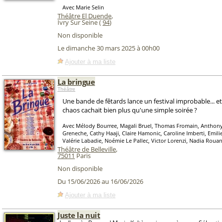
Avec Marie Selin
Théâtre El Duende
,
Ivry Sur Seine (
94
)
Non disponible
Le dimanche 30 mars 2025 à 00h00
Ajouter à ma liste
La bringue
Théâtre
Une bande de fêtards lance un festival improbable... et
chaos cachait bien plus qu'une simple soirée ?
Avec Mélody Bourree, Magali Bruel, Thomas Fromain, Anthony
Greneche, Cathy Haaji, Claire Hamonic, Caroline Imberti, Emil
Valérie Labadie, Noémie Le Pallec, Victor Lorenzi, Nadia Rouani
Théâtre de Belleville
,
75011
Paris
Non disponible
Du 15/06/2026 au 16/06/2026
Ajouter à ma liste
Juste la nuit