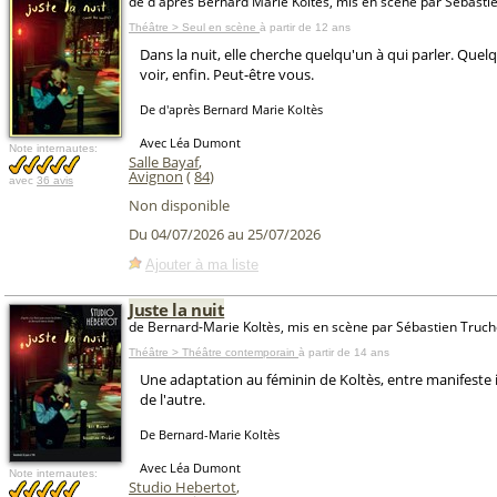
de d'après Bernard Marie Koltès, mis en scène par Sébasti
Théâtre > Seul en scène
à partir de 12 ans
Dans la nuit, elle cherche quelqu'un à qui parler. Quel
voir, enfin. Peut-être vous.
De d'après Bernard Marie Koltès
Avec Léa Dumont
Note internautes:
Salle Bayaf
,
Avignon
(
84
)
avec
36 avis
Non disponible
Du 04/07/2026 au 25/07/2026
Ajouter à ma liste
Juste la nuit
de Bernard-Marie Koltès, mis en scène par Sébastien Truch
Théâtre > Théâtre contemporain
à partir de 14 ans
Une adaptation au féminin de Koltès, entre manifeste 
de l'autre.
De Bernard-Marie Koltès
Avec Léa Dumont
Note internautes:
Studio Hebertot
,