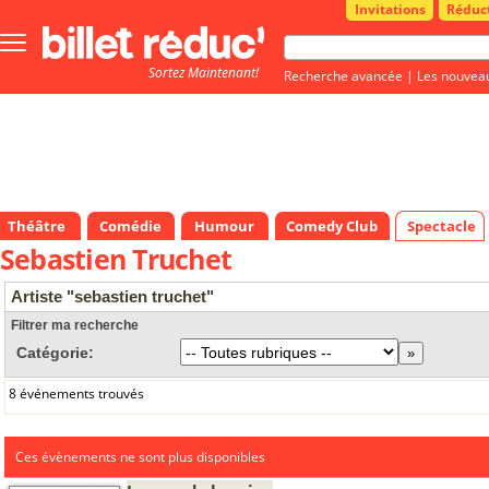
Invitations
Réduc
Bouton
menu
Sortez Maintenant!
principale
Recherche avancée
|
Les nouvea
Théâtre
Comédie
Humour
Comedy Club
Spectacle
Sebastien Truchet
Artiste "sebastien truchet"
Filtrer ma recherche
Catégorie:
8 événements trouvés
Ces évènements ne sont plus disponibles