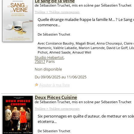
Le sang de la veine
de Sébastien Truchet, mis en scène par Sébastien Truchet
Théâtre > Théâtre contemporain
Quelle étrange maladie frappe la famille M... ? Le Sang 
commence...
De Sébastien Truchet
Avec Constance Baudry, Magali Bruel, Anna Chouraqui, Claire 
Hamonic, Valérie Labadie, Marion Larronde, David Le Goff, Léa
Pichot, Ahmed Saade, Arnaud Weil
Studio Hebertot
,
75017
Paris
Non disponible
Du 09/06/2025 au 11/06/2025
Ajouter à ma liste
Deux Pièces Cuisine
de Sébastien Truchet, mis en scène par Sébastien Truchet
Théâtre > Théâtre contemporain
Six personnages en quête d'auteur, de metteur en scèn
etceterra...
De Sébastien Truchet