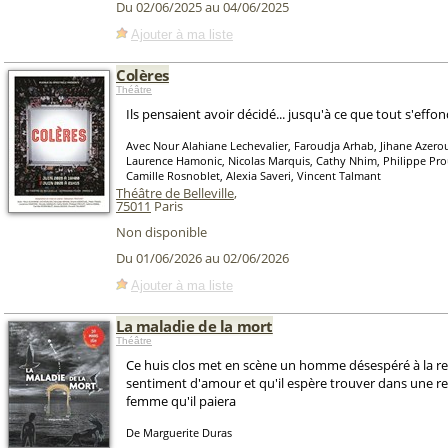
Du 02/06/2025 au 04/06/2025
Ajouter à ma liste
Colères
Théâtre
Ils pensaient avoir décidé... jusqu'à ce que tout s'effo
Avec Nour Alahiane Lechevalier, Faroudja Arhab, Jihane Azerou
Laurence Hamonic, Nicolas Marquis, Cathy Nhim, Philippe Prou
Camille Rosnoblet, Alexia Saveri, Vincent Talmant
Théâtre de Belleville
,
75011
Paris
Non disponible
Du 01/06/2026 au 02/06/2026
Ajouter à ma liste
La maladie de la mort
Théâtre
Ce huis clos met en scène un homme désespéré à la r
sentiment d'amour et qu'il espère trouver dans une re
femme qu'il paiera
De Marguerite Duras