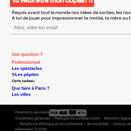
Tu veux être mon copain ?!
Reçois avant tout le monde nos idées de sorties, les nouv
A toi de jouer pour impressionner ta moitié, ta mère ou ta
S’inscrire S’inscrire S’inscrire S
Une question ?
Professionnel
Les spectacles
✨Les pépites
Carte cadeau
Que faire à Paris ?
Les villes
Paiements sécurisés
Conditions générales
Politique de confidentialité
Mentions légale
Plateforme d'éthique et de conformité
Accessibilité
Gestion de
billetreduc ©
2026