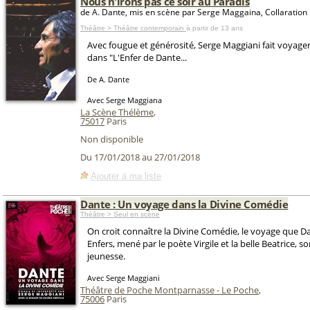
Nous n'irons pas ce soir au Paradis
de A. Dante, mis en scène par Serge Maggaina, Collaration :
Théâtre > Théâtre contemporain
à partir de 13 ans
Avec fougue et générosité, Serge Maggiani fait voyager
dans "L'Enfer de Dante...
De A. Dante
Avec Serge Maggiana
La Scène Thélème
,
75017
Paris
Non disponible
Du 17/01/2018 au 27/01/2018
Ajouter à ma liste
Dante : Un voyage dans la Divine Comédie
Théâtre > Seul en scène
On croit connaître la Divine Comédie, le voyage que Da
Enfers, mené par le poète Virgile et la belle Beatrice, 
jeunesse.
Avec Serge Maggiani
Théâtre de Poche Montparnasse - Le Poche
,
75006
Paris