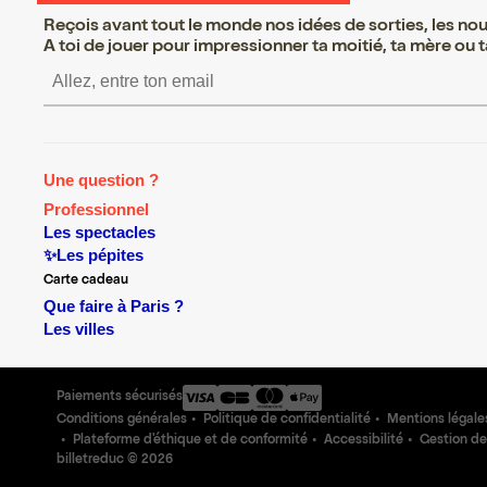
Reçois avant tout le monde nos idées de sorties, les nouv
A toi de jouer pour impressionner ta moitié, ta mère ou ta
S’inscrire S’inscrire S’inscrire S’inscrire S’inscrire
Une question ?
Professionnel
Les spectacles
✨Les pépites
Carte cadeau
Que faire à Paris ?
Les villes
Paiements sécurisés
Conditions générales
Politique de confidentialité
Mentions légale
Plateforme d'éthique et de conformité
Accessibilité
Gestion de
billetreduc ©
2026