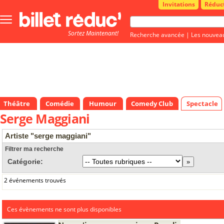
Invitations
Réduc
Bouton
menu
Sortez Maintenant!
principale
Recherche avancée
|
Les nouvea
Théâtre
Comédie
Humour
Comedy Club
Spectacle
Serge Maggiani
Artiste "serge maggiani"
Filtrer ma recherche
Catégorie:
2 événements trouvés
Ces évènements ne sont plus disponibles