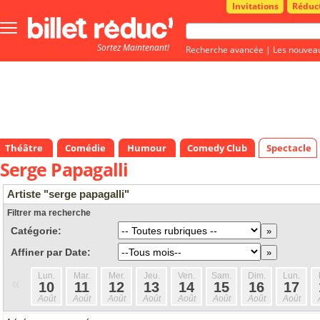
Invitations
Réduc
Bouton
menu
Sortez Maintenant!
principale
Recherche avancée
|
Les nouvea
Théâtre
Comédie
Humour
Comedy Club
Spectacle
Serge Papagalli
Artiste "serge papagalli"
Filtrer ma recherche
Catégorie:
Affiner par Date:
Lun.
Mar.
Mer.
Jeu.
Ven.
Sam.
Dim.
Lun.
«
10
11
12
13
14
15
16
17
Août
Août
Août
Août
Août
Août
Août
Août