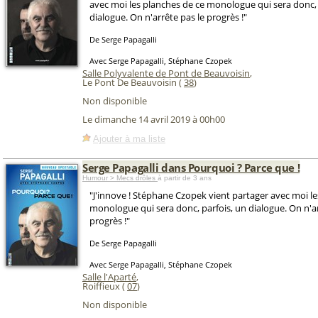
avec moi les planches de ce monologue qui sera donc, 
dialogue. On n'arrête pas le progrès !"
De Serge Papagalli
Avec Serge Papagalli, Stéphane Czopek
Salle Polyvalente de Pont de Beauvoisin
,
Le Pont De Beauvoisin (
38
)
Non disponible
Le dimanche 14 avril 2019 à 00h00
Ajouter à ma liste
Serge Papagalli dans Pourquoi ? Parce que !
Humour > Mecs drôles
à partir de 3 ans
"J'innove ! Stéphane Czopek vient partager avec moi le
monologue qui sera donc, parfois, un dialogue. On n'ar
progrès !"
De Serge Papagalli
Avec Serge Papagalli, Stéphane Czopek
Salle l'Aparté
,
Roiffieux (
07
)
Non disponible