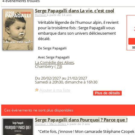
4 événements trouvés
Serge Papagalli dans La vie, c'est cool
Humour
à partir de 14 ans
Véritable légende de l'humour alpin, il revient
pour la troisième fois : Serge Papagalli vous
embarque dans son univers délicieusement
décalé.
v
De Serge Papagalli
Avec Serge Papagalli
La Comédie des Alpes
,
Chambéry (
73
)
Du 20/02/2027 au 21/02/2027
Samedi à 20h30, dimanche à 16h30
Ajouter à ma liste
Ces évènements ne sont plus disponibles
Serge Papagalli dans Pourquoi ? Parce que !
Humour > Mecs drôles
à partir de 3 ans
"Cette fois, j'innove ! Mon camarade Stéphane Czopek 