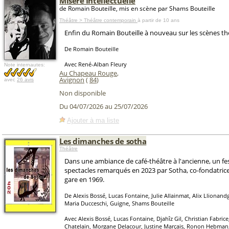
Misère Intellectuelle
de Romain Bouteille, mis en scène par Shams Bouteille
Théâtre > Théâtre contemporain
à partir de 10 ans
Enfin du Romain Bouteille à nouveau sur les scènes thé
De Romain Bouteille
Avec René-Alban Fleury
Note internautes:
Au Chapeau Rouge
,
Avignon
(
84
)
avec
26 avis
Non disponible
Du 04/07/2026 au 25/07/2026
Ajouter à ma liste
Les dimanches de sotha
Théâtre
Dans une ambiance de café-théâtre à l'ancienne, un fes
spectacles remarqués en 2023 par Sotha, co-fondatrice
gare en 1969.
De Alexis Bossé, Lucas Fontaine, Julie Allainmat, Alix Llionan
Maria Ducceschi, Guigne, Shams Bouteille
Avec Alexis Bossé, Lucas Fontaine, Djahîz Gil, Christian Fabri
Chatelain, Morgane Delacour, Justine Marçais, Ronon Hebman