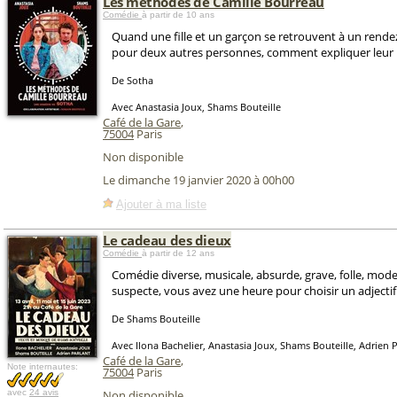
Les méthodes de Camille Bourreau
Comédie
à partir de 10 ans
Quand une fille et un garçon se retrouvent à un rend
pour deux autres personnes, comment expliquer leur 
De Sotha
Avec Anastasia Joux, Shams Bouteille
Café de la Gare
,
75004
Paris
Non disponible
Le dimanche 19 janvier 2020 à 00h00
Ajouter à ma liste
Le cadeau des dieux
Comédie
à partir de 12 ans
Comédie diverse, musicale, absurde, grave, folle, mode
suspecte, vous avez une heure pour choisir un adjectif
De Shams Bouteille
Avec Ilona Bachelier, Anastasia Joux, Shams Bouteille, Adrien 
Café de la Gare
,
Note internautes:
75004
Paris
avec
24 avis
Non disponible