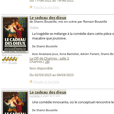
Du 17/06/2022 au 19/06/2022
Ajouter à ma liste
Le cadeau des dieux
de Shams Bouteille, mis en scène par Romain Bouteille
Théâtre
La tragédie se mélange à la comédie dans cette pièce o
macabre que jouissive.
De Shams Bouteille
Avec Anastasia Joux, Ilona Bachelier, Adrien Parlant, Shams Bo
Note internautes:
Le Off de Chartres - salle 3
,
Chartres (
28
)
avec
24 avis
Non disponible
Du 02/03/2023 au 04/03/2023
Ajouter à ma liste
Le cadeau des dieux
Comédie
à partir de 6 ans
Une comédie innovante, où le conceptuel rencontre le 
De Shams Bouteille