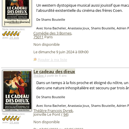
Un western dystopique musical aussi jouissif que ma
l'absurdité existentielle du cinéma des frères Coen.
De Shams Bouteille
Avec Ilona Bachelier, Anastasia Joux, Shams Bouteille, Adrien 
Note internautes:
Comédie des 3 Bornes
,
75011
Paris
avec
24 avis
Non disponible
Le dimanche 9 juin 2024 à 00h00
Ajouter à ma liste
Le cadeau des dieux
Théâtre
à partir de 6 ans
Dans un temps à la fois proche et éloigné du nôtre,
dans une nature inhospitalière est secouru par trois â
De Shams Bouteille
Avec Ilona Bachelier, Anastasia Joux, Shams Bouteille, Adrien 
Théâtre Francois Dyrek
,
Joinville Le Pont (
94
)
Note internautes:
Non disponible
avec
24 avis