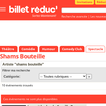
Invitations
Réduc
Bouton
menu
Sortez Maintenant!
principale
Recherche avancée
|
Les nouvea
Théâtre
Comédie
Humour
Comedy Club
Spectacle
Shams Bouteille
Artiste "shams bouteille"
Filtrer ma recherche
Catégorie:
10 événements trouvés
Ces évènements ne sont plus disponibles