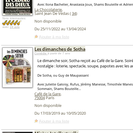
Avec Ilona Bachelier, Anastasia Joux, Shams Bouteille et Adrie
La Chocolaterie
,
Saint Jean De Védas (
34
)
Note internautes:
Non disponible
avec
24 avis
Du 25/11/2022 au 13/04/2024
Ajouter à ma liste
Les dimanches de Sotha
Comédie
à partir de 7 ans
Le dimanche soir, Sotha reçoit au Café de la Gare. Soiré
nostalgie : loterie, spectacle, soupe, papotes avec les ar
De Sotha, ou Guy de Maupassant
Avec Juliette Galoisy, Rufus, Jérémy Manesse, Timothée Manes
Sommain, Shams Bouteille...
Café de la Gare
,
75004
Paris
Non disponible
Du 17/03/2019 au 10/05/2020
Ajouter à ma liste