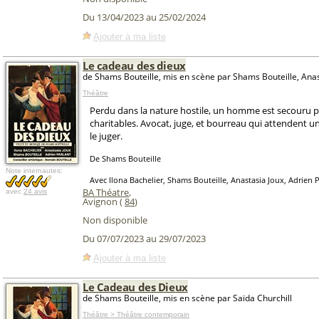
Du 13/04/2023 au 25/02/2024
Ajouter à ma liste
Le cadeau des dieux
de Shams Bouteille, mis en scène par Shams Bouteille, Anas
Théâtre
Perdu dans la nature hostile, un homme est secouru p
charitables. Avocat, juge, et bourreau qui attendent u
le juger.
De Shams Bouteille
Note internautes:
Avec Ilona Bachelier, Shams Bouteille, Anastasia Joux, Adrien 
BA Théatre
,
avec
24 avis
Avignon (
84
)
Non disponible
Du 07/07/2023 au 29/07/2023
Ajouter à ma liste
Le Cadeau des Dieux
de Shams Bouteille, mis en scène par Saïda Churchill
Théâtre > Théâtre contemporain