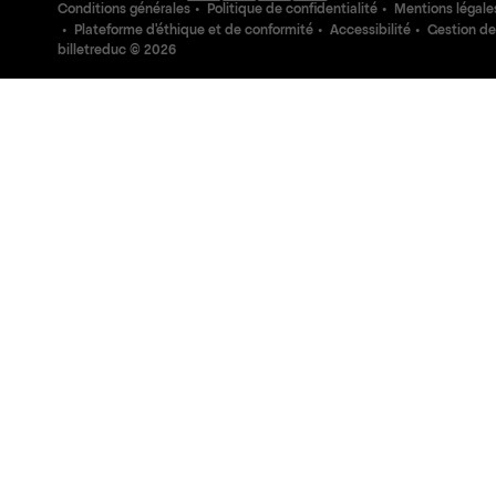
Conditions générales
Politique de confidentialité
Mentions légale
Plateforme d'éthique et de conformité
Accessibilité
Gestion de
billetreduc ©
2026