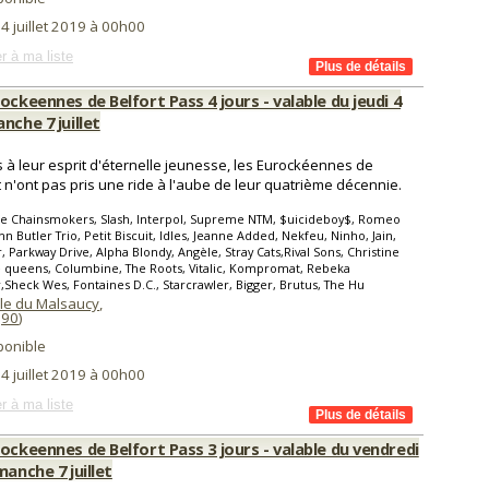
 4 juillet 2019 à 00h00
r à ma liste
ockeennes de Belfort Pass 4 jours - valable du jeudi 4
nche 7 juillet
s à leur esprit d'éternelle jeunesse, les Eurockéennes de
t n'ont pas pris une ride à l'aube de leur quatrième décennie.
he Chainsmokers, Slash, Interpol, Supreme NTM, $uicideboy$, Romeo
ohn Butler Trio, Petit Biscuit, Idles, Jeanne Added, Nekfeu, Ninho, Jain,
 Parkway Drive, Alpha Blondy, Angèle, Stray Cats,Rival Sons, Christine
 queens, Columbine, The Roots, Vitalic, Kompromat, Rebeka
,Sheck Wes, Fontaines D.C., Starcrawler, Bigger, Brutus, The Hu
ile du Malsaucy
,
(
90
)
ponible
 4 juillet 2019 à 00h00
r à ma liste
ockeennes de Belfort Pass 3 jours - valable du vendredi
manche 7 juillet