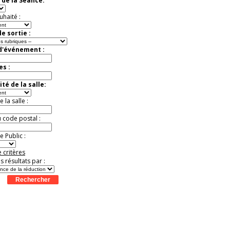
 de la Séance:
Jusqu'à -13%
uhaité :
e sortie :
 d'événement :
es :
té de la salle:
la salle :
u code postal :
 Public :
 critères
es résultats par :