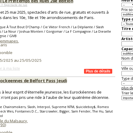
l Le Printemps des Rues 28e édition
Heure
 > Spectacle de rue
Prix so
 et 25 mai 2025, spectacles d'arts de rue, gratuits et ouverts à
s dans les 10e, 18e et 19e arrondissements de Paris.
Type d
que À Tout Bout D'Champ / Cie Viktor French / La Dépliante / Slash
Titre
 / La Nour / Joshua Monten / Gorgomar / La F Compagnie / La Dieselle
nie / GIVB
Artist
 Jemmapes
,
aris
Capaci
ponible
Nom de 
5/2025 au 25/05/2025
Ville o
r à ma liste
Type de
rockeennes de Belfort Pass Jeudi
plus de
s à leur esprit d'éternelle jeunesse, les Eurockéennes de
Trier l
t n'ont pas pris une ride à l'aube de leur quatrième décennie.
he Chainsmokers, Slash, Interpol, Supreme NTM, $uicideboy$, Romeo
Sheck Wes, Fontaines D.C., Starcrawler, Bigger, Sam Fender, The Hu, Salut
ol
ile du Malsaucy
,
(
90
)
ponible