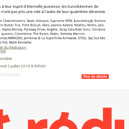
s à leur esprit d'éternelle jeunesse, les Eurockéennes de
t n'ont pas pris une ride à l'aube de leur quatrième décennie.
he Chainsmokers, Slash, Interpol, Supreme NTM, $uicideboy$, Romeo
ohn Butler Trio, Petit Biscuit, Idles, Jeanne Added, Nekfeu, Ninho, Jain,
 Alpha Blondy, Parkway Drive, Angèle, Stray Cats,Rival Sons, Christine
 queens, Columbine, The Roots, Vitalic, Rebeka Warrior,
mat,MNNQNS, Jambinai & La Superfolia Armaada, DTSQ, Say Sue Me,
e Kid, Malik Bentalha
ile du Malsaucy
,
(
90
)
ponible
edi 5 juillet 2019 à 00h00
r à ma liste