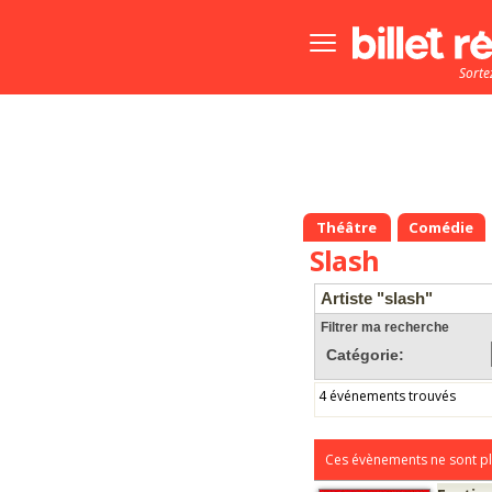
Bouton
menu
Sorte
principale
Théâtre
Comédie
Slash
Artiste "slash"
Filtrer ma recherche
Catégorie:
4 événements trouvés
Ces évènements ne sont pl