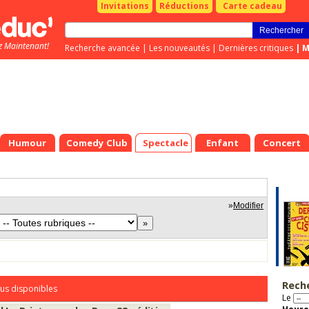
Invitations
Réductions
Carte cadeau
z Maintenant!
Recherche avancée
|
Les nouveautés
|
Dernières critiques
|
M
Humour
Comedy Club
Spectacle
Enfant
Concert
»
Modifier
Rech
us disponibles
Le