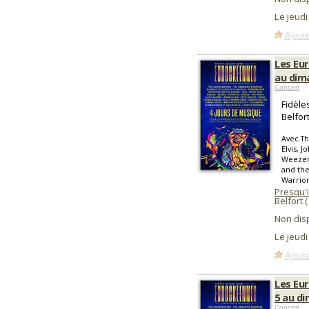
Le jeudi
Ajoute
Les Eur
au dima
Concert
Fidèle
Belfor
Avec T
Elvis, J
Weezer,
and the
Warrior
Presqu'
Belfort 
Non dis
Le jeudi
Ajoute
Les Eur
5 au di
Concert