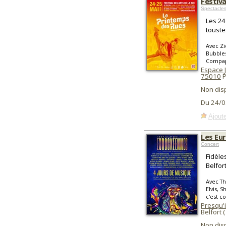
Festiva
Spectacles
Les 24
touste
Avec Zi
Bubbles
Compag
Espace
75010
P
Non dis
Du 24/0
Ajoute
Les Eu
Concert
Fidèle
Belfor
Avec T
Elvis, 
c'est co
Presqu'
Belfort 
Non dis