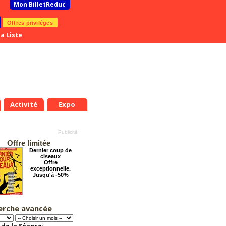
Mon BilletReduc
Offres privilèges
a Liste
Activité
Expo
Offre limitée
Dernier coup de
ciseaux
Offre
exceptionnelle.
Jusqu'à -50%
erche avancée
La véritable histoire
du Père Noël
Offre
exceptionnelle.