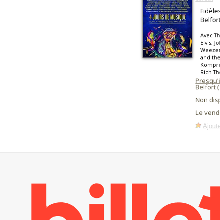
Fidèle
Belfor
Avec T
Elvis, J
Weezer,
and the
Kompro
Rich Th
Presqu'
Belfort 
Non dis
Le vendr
Ajoute