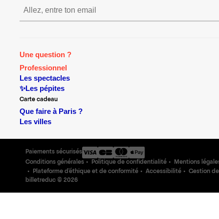
S’inscrire S’inscrire S’insc
Une question ?
Professionnel
Les spectacles
✨Les pépites
Carte cadeau
Que faire à Paris ?
Les villes
Paiements sécurisés
Conditions générales
Politique de confidentialité
Mentions légale
Plateforme d'éthique et de conformité
Accessibilité
Gestion de
billetreduc ©
2026