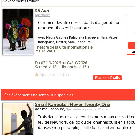
3 événements trouvés
Sô Ava
Spectacles
Comment les afro-descendants d'aujourd'hui
renouent-ils avec le vaudou?
Avec Nadia Gabrieli Kalati aka Nadéeya, Nala, Aston
Bonaparte, Dexter, Smaïl Kanouté
Théâtre de la Cité Internationale
,
75014
Paris
v
Du 03/10/2026 au 04/10/2026
Samedi à 18h, dimanche à 16h
Ajouter à ma liste
Ces évènements ne sont plus disponibles
Smaïl Kanouté : Never Twenty One
de Smaïl Kanouté,
Spectacles
à partir de 12 ans
Trois danseurs ressuscitent les mots-maux des victim
feu de New York, de Rio ou de Johannesburg en s'appu
danses krump, popping, baile funk, contemporaine et i