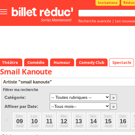
Invitations
Réduc
Bouton
menu
Sortez Maintenant!
principale
Recherche avancée
|
Les nouvea
Théâtre
Comédie
Humour
Comedy Club
Spectacle
Smail Kanoute
Artiste "smail kanoute"
Filtrer ma recherche
Catégorie:
Affiner par Date:
Dim.
Lun.
Mar.
Mer.
Jeu.
Ven.
Sam.
Dim.
«
09
10
11
12
13
14
15
16
Août
Août
Août
Août
Août
Août
Août
Août