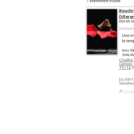
1 événement trouvé
Bouchr
Difere
mis en s
Spectacles
Une in
le tem
Avec Bá
Sofia M
Chaillot
Gémier
,
75116
P
Du 09/1
Vendred
Ajoute