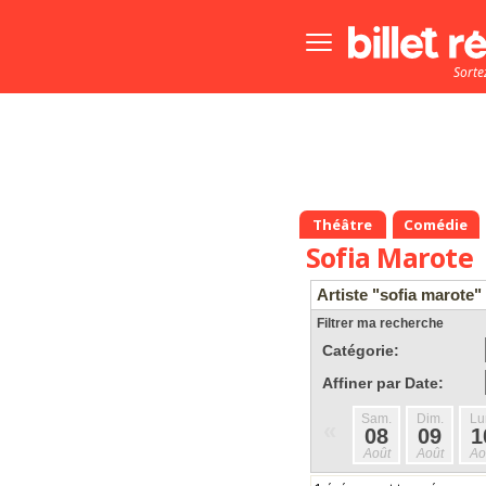
Bouton
menu
Sorte
principale
Théâtre
Comédie
Sofia Marote
Artiste "sofia marote"
Filtrer ma recherche
Catégorie:
Affiner par Date:
Sam.
Dim.
Lu
«
08
09
1
Août
Août
Ao