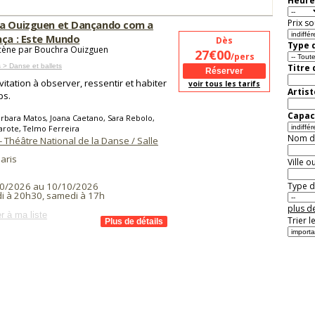
Heure
Prix so
a Ouizguen et Dançando com a
nça : Este Mundo
Dès
Type d
cène par Bouchra Ouizguen
27€00
/pers
 > Danse et ballets
Titre
vitation à observer, ressentir et habiter
voir tous les tarifs
Artist
ps.
Capaci
rbara Matos, Joana Caetano, Sara Rebolo,
arote, Telmo Ferreira
Nom de 
 - Théâtre National de la Danse / Salle
aris
Ville o
Type de
0/2026 au 10/10/2026
i à 20h30, samedi à 17h
plus de
r à ma liste
Trier l