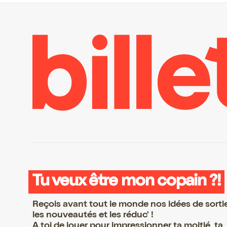
Tu veux être mon copain ?!
Reçois avant tout le monde nos idées de sorti
les nouveautés et les réduc' !
A toi de jouer pour impressionner ta moitié, ta