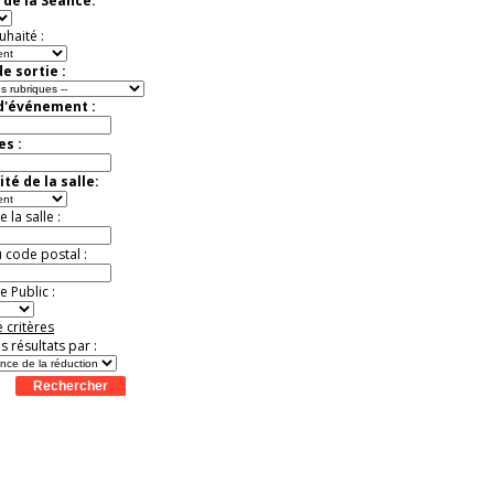
 de la Séance:
Extraordinaire
Activité à vivre !
uhaité :
Promo exclusive ! .
Jusqu'à -13%
e sortie :
 d'événement :
es :
té de la salle:
la salle :
u code postal :
 Public :
 critères
es résultats par :