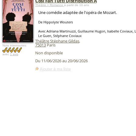
Cosi Fan Tutti Distribution A
Théâtre > Romance
à partir de 10 ans
Une comédie adaptée de l'opéra de Mozart.
De Hippolyte Wouters
Avec Adriana Martinuzzi, Guillaume Hugon, Isabelle Coviaux, 
Le Guen, Stéphane Coviaux
Théâtre Stéphane Gildas
,
75013
Paris
Note internautes:
Non disponible
avec
1 avis
Du 11/06/2026 au 20/06/2026
Ajouter à ma liste