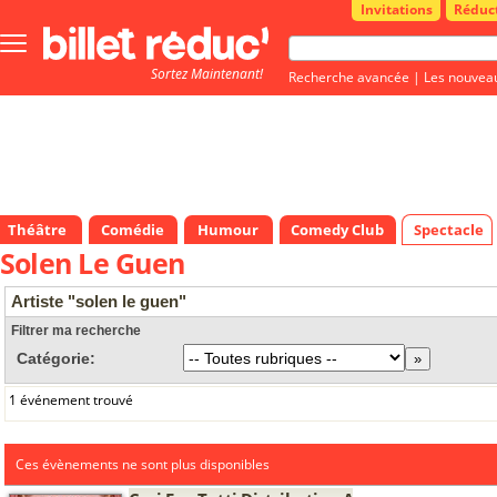
Invitations
Réduc
Bouton
menu
Sortez Maintenant!
principale
Recherche avancée
|
Les nouvea
Théâtre
Comédie
Humour
Comedy Club
Spectacle
Solen Le Guen
Artiste "solen le guen"
Filtrer ma recherche
Catégorie:
1 événement trouvé
Ces évènements ne sont plus disponibles