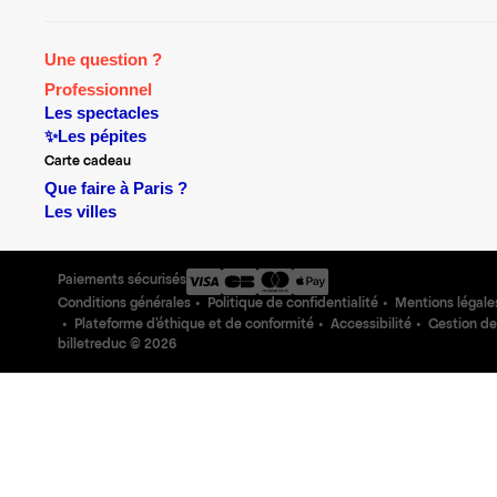
Une question ?
Professionnel
Les spectacles
✨Les pépites
Carte cadeau
Que faire à Paris ?
Les villes
Paiements sécurisés
Conditions générales
Politique de confidentialité
Mentions légale
Plateforme d'éthique et de conformité
Accessibilité
Gestion de
billetreduc ©
2026