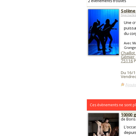
2 événements trouvés
Solène
Spectacle
Une cr
puissa
du cor
Avec M
Grange
Chaillot
Gémier
,
75116
P
Du 16/1
Vendred
Ajoute
Ces évènements ne sont pl
10000 
de Boris
L'occa
depuis