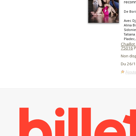
recon
De Bor
Avec Dj
Alina B
Sidonie
Tatiana
Pladec,
Chaillot
75016
P
Non dis
Du 26/1
Ajoute