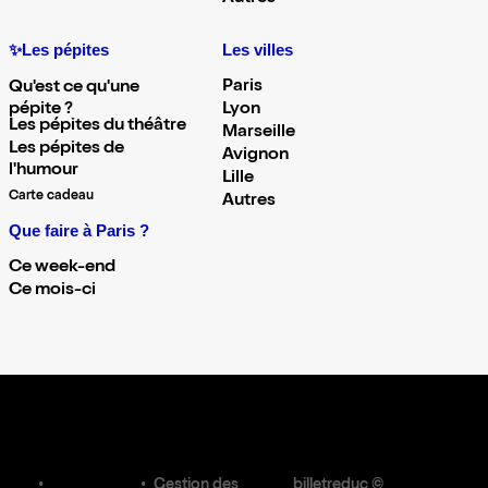
✨Les pépites
Les villes
Paris
Qu'est ce qu'une
pépite ?
Lyon
Les pépites du théâtre
Marseille
Les pépites de
Avignon
l'humour
Lille
Carte cadeau
Autres
Que faire à Paris ?
Ce week-end
Ce mois-ci
Gestion des
billetreduc ©