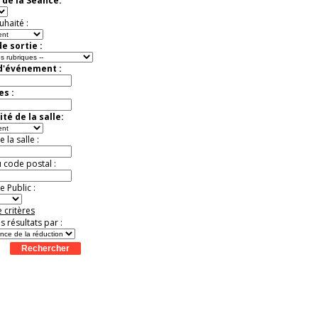
 de la Séance:
exceptionnelle.
Jusqu'à -26%
uhaité :
e sortie :
 d'événement :
es :
té de la salle:
la salle :
u code postal :
 Public :
 critères
es résultats par :