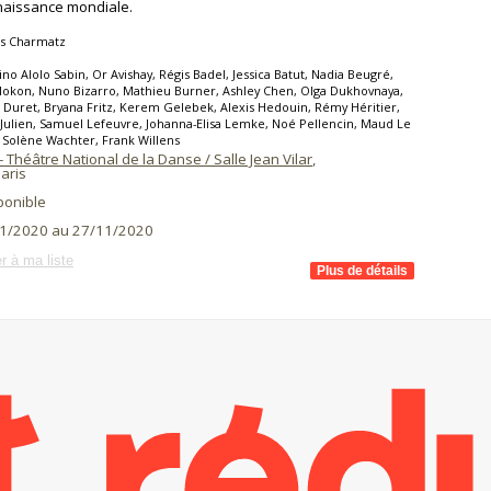
naissance mondiale.
is Charmatz
ino Alolo Sabin, Or Avishay, Régis Badel, Jessica Batut, Nadia Beugré,
ilokon, Nuno Bizarro, Mathieu Burner, Ashley Chen, Olga Dukhovnaya,
 Duret, Bryana Fritz, Kerem Gelebek, Alexis Hedouin, Rémy Héritier,
 Julien, Samuel Lefeuvre, Johanna-Elisa Lemke, Noé Pellencin, Maud Le
 Solène Wachter, Frank Willens
 - Théâtre National de la Danse / Salle Jean Vilar
,
aris
ponible
1/2020 au 27/11/2020
r à ma liste