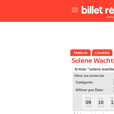
Bouton
menu
Sorte
principale
Théâtre
Comédie
Solene Wacht
Artiste "solene wacht
Filtrer ma recherche
Catégorie:
Affiner par Date:
Dim.
Lun.
Ma
«
09
10
1
Août
Août
Ao