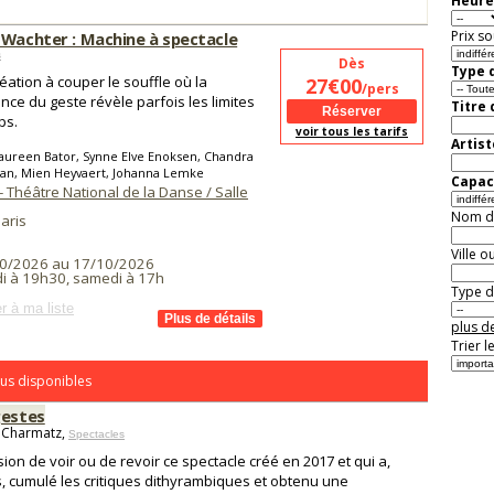
Heure
Prix so
 Wachter : Machine à spectacle
s
Dès
Type d
éation à couper le souffle où la
27€00
/pers
nce du geste révèle parfois les limites
Titre
ps.
voir tous les tarifs
Artist
aureen Bator, Synne Elve Enoksen, Chandra
an, Mien Heyvaert, Johanna Lemke
Capaci
 - Théâtre National de la Danse / Salle
Nom de 
aris
Ville o
0/2026 au 17/10/2026
i à 19h30, samedi à 17h
Type de
r à ma liste
plus de
Trier l
us disponibles
gestes
 Charmatz,
Spectacles
sion de voir ou de revoir ce spectacle créé en 2017 et qui a,
, cumulé les critiques dithyrambiques et obtenu une