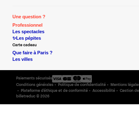
Une question ?
Professionnel
Les spectacles
✨Les pépites
Carte cadeau
Que faire à Paris ?
Les villes
Paiements sécurisés
Conditions générales
Politique de confidentialité
Mentions légale
Plateforme d'éthique et de conformité
Accessibilité
Gestion de
billetreduc ©
2026