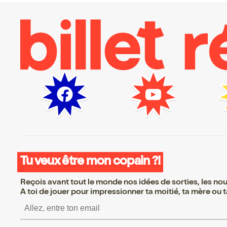
Tu veux être mon copain ?!
Reçois avant tout le monde nos idées de sorties, les nouv
A toi de jouer pour impressionner ta moitié, ta mère ou ta
S’inscrire S’inscrire S’