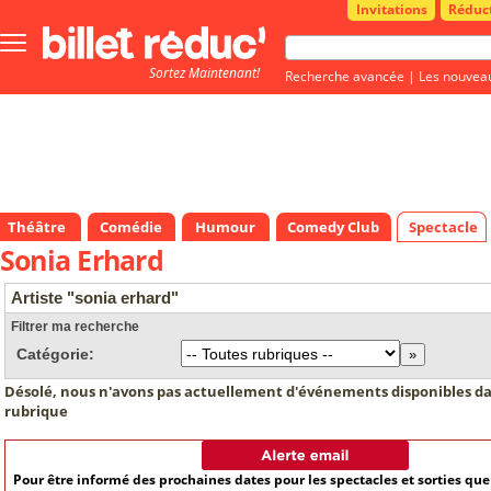
Invitations
Réduc
Bouton
menu
Sortez Maintenant!
principale
Recherche avancée
|
Les nouvea
Théâtre
Comédie
Humour
Comedy Club
Spectacle
Sonia Erhard
Artiste "sonia erhard"
Filtrer ma recherche
Catégorie:
Désolé, nous n'avons pas actuellement d'événements disponibles da
rubrique
Pour être informé des prochaines dates pour les spectacles et sorties qu