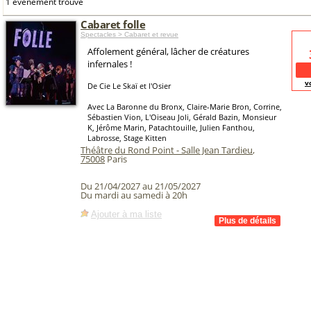
1 événement trouvé
Cabaret folle
Spectacles > Cabaret et revue
Affolement général, lâcher de créatures
infernales !
v
De Cie Le Skaï et l'Osier
Avec La Baronne du Bronx, Claire-Marie Bron, Corrine,
Sébastien Vion, L'Oiseau Joli, Gérald Bazin, Monsieur
K, Jérôme Marin, Patachtouille, Julien Fanthou,
Labrosse, Stage Kitten
Théâtre du Rond Point - Salle Jean Tardieu
,
75008
Paris
Du 21/04/2027 au 21/05/2027
Du mardi au samedi à 20h
Ajouter à ma liste