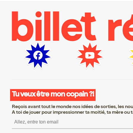
Tu veux être mon copain ?!
Reçois avant tout le monde nos idées de sorties, les nouv
A toi de jouer pour impressionner ta moitié, ta mère ou ta
S’inscrire S’inscrire S’