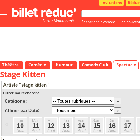
Invitations
Réduc
Bouton
menu
Sortez Maintenant!
principale
Recherche avancée
|
Les nouvea
Théâtre
Comédie
Humour
Comedy Club
Spectacle
Stage Kitten
Artiste "stage kitten"
Filtrer ma recherche
Catégorie:
Affiner par Date:
Lun.
Mar.
Mer.
Jeu.
Ven.
Sam.
Dim.
Lun.
«
10
11
12
13
14
15
16
17
Août
Août
Août
Août
Août
Août
Août
Août