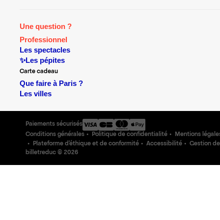
Une question ?
Professionnel
Les spectacles
✨Les pépites
Carte cadeau
Que faire à Paris ?
Les villes
Paiements sécurisés
Conditions générales
Politique de confidentialité
Mentions légale
Plateforme d'éthique et de conformité
Accessibilité
Gestion de
billetreduc ©
2026