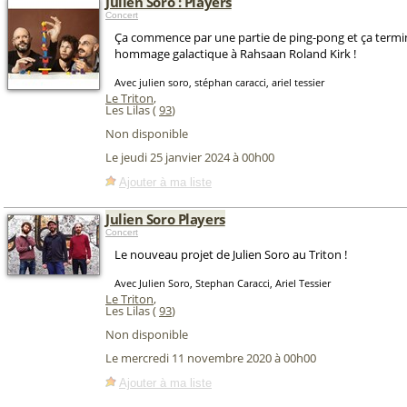
Julien Soro : Players
Concert
Ça commence par une partie de ping-pong et ça termi
hommage galactique à Rahsaan Roland Kirk !
Avec julien soro, stéphan caracci, ariel tessier
Le Triton
,
Les Lilas (
93
)
Non disponible
Le jeudi 25 janvier 2024 à 00h00
Ajouter à ma liste
Julien Soro Players
Concert
Le nouveau projet de Julien Soro au Triton !
Avec Julien Soro, Stephan Caracci, Ariel Tessier
Le Triton
,
Les Lilas (
93
)
Non disponible
Le mercredi 11 novembre 2020 à 00h00
Ajouter à ma liste