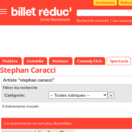
Invitations
Réduc
Bouton
menu
Sortez Maintenant!
principale
Recherche avancée
|
Les nouvea
Théâtre
Comédie
Humour
Comedy Club
Spectacle
Stephan Caracci
Artiste "stephan caracci"
Filtrer ma recherche
Catégorie:
6 événements trouvés
Ces évènements ne sont plus disponibles