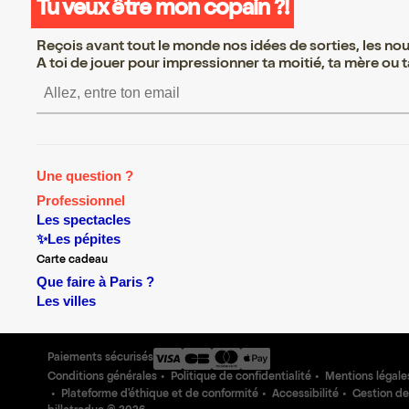
Tu veux être mon copain ?!
Reçois avant tout le monde nos idées de sorties, les nouv
A toi de jouer pour impressionner ta moitié, ta mère ou ta
S’inscrire S’inscrire S’inscrire 
Une question ?
Professionnel
Les spectacles
✨Les pépites
Carte cadeau
Que faire à Paris ?
Les villes
Paiements sécurisés
Conditions générales
Politique de confidentialité
Mentions légale
Plateforme d'éthique et de conformité
Accessibilité
Gestion de