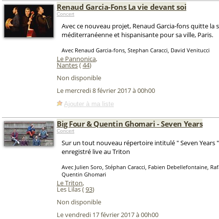
Renaud Garcia-Fons La vie devant soi
Concert
Avec ce nouveau projet, Renaud Garcia-fons quitte la 
méditerranéenne et hispanisante pour sa ville, Paris.
Avec Renaud Garcia-fons, Stephan Caracci, David Venitucci
Le Pannonica
,
Nantes
(
44
)
Non disponible
Le mercredi 8 février 2017 à 00h00
Ajouter à ma liste
Big Four & Quentin Ghomari - Seven Years
Concert
Sur un tout nouveau répertoire intitulé " Seven Years
enregistré live au Triton
Avec Julien Soro, Stéphan Caracci, Fabien Debellefontaine, Raf
Quentin Ghomari
Le Triton
,
Les Lilas (
93
)
Non disponible
Le vendredi 17 février 2017 à 00h00