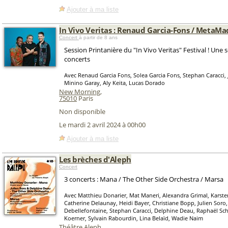
Ajouter à ma liste
In Vivo Veritas : Renaud Garcia-Fons / MetaMa
Concert
à partir de 8 ans
Session Printanière du "In Vivo Veritas" Festival ! Une 
concerts
Avec Renaud Garcia Fons, Solea Garcia Fons, Stephan Caracci, 
Minino Garay, Aly Keita, Lucas Dorado
New Morning
,
75010
Paris
Non disponible
Le mardi 2 avril 2024 à 00h00
Ajouter à ma liste
Les brèches d'Aleph
Concert
3 concerts : Mana / The Other Side Orchestra / Marsa
Avec Matthieu Donarier, Mat Maneri, Alexandra Grimal, Karste
Catherine Delaunay, Heidi Bayer, Christiane Bopp, Julien Soro
Debellefontaine, Stephan Caracci, Delphine Deau, Raphaël Sc
Koerner, Sylvain Rabourdin, Lina Belaïd, Wadie Naim
Théâtre Aleph
,