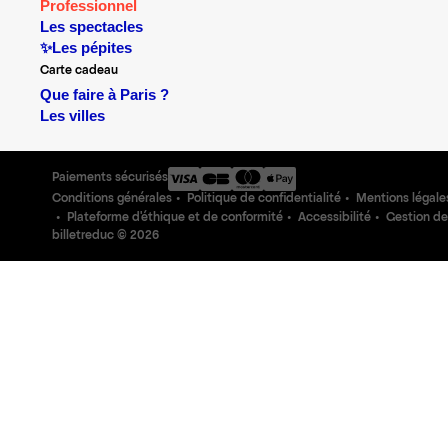
Professionnel
Les spectacles
✨Les pépites
Carte cadeau
Que faire à Paris ?
Les villes
Paiements sécurisés
Conditions générales
Politique de confidentialité
Mentions légale
Plateforme d'éthique et de conformité
Accessibilité
Gestion de
billetreduc ©
2026