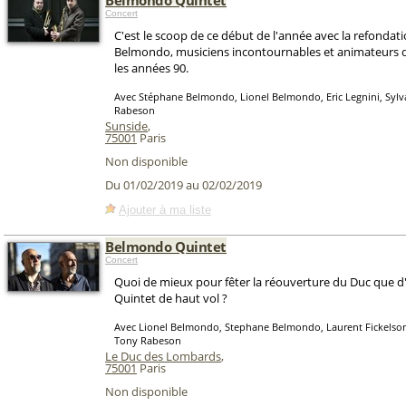
Belmondo Quintet
Concert
C'est le scoop de ce début de l'année avec la refondat
Belmondo, musiciens incontournables et animateurs 
les années 90.
Avec Stéphane Belmondo, Lionel Belmondo, Eric Legnini, Syl
Rabeson
Sunside
,
75001
Paris
Non disponible
Du 01/02/2019 au 02/02/2019
Ajouter à ma liste
Belmondo Quintet
Concert
Quoi de mieux pour fêter la réouverture du Duc que d'
Quintet de haut vol ?
Avec Lionel Belmondo, Stephane Belmondo, Laurent Fickelso
Tony Rabeson
Le Duc des Lombards
,
75001
Paris
Non disponible