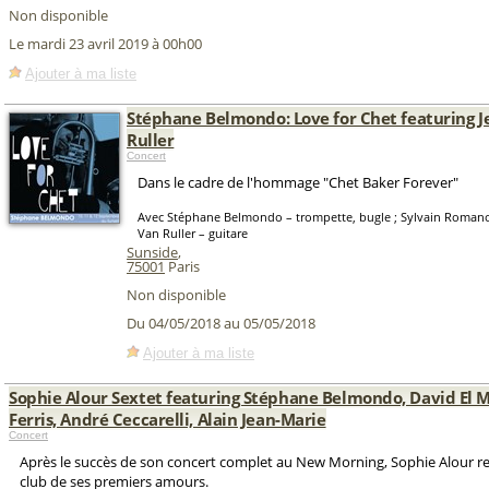
Non disponible
Le mardi 23 avril 2019 à 00h00
Ajouter à ma liste
Stéphane Belmondo: Love for Chet featuring J
Ruller
Concert
Dans le cadre de l'hommage "Chet Baker Forever"
Avec Stéphane Belmondo – trompette, bugle ; Sylvain Romano 
Van Ruller – guitare
Sunside
,
75001
Paris
Non disponible
Du 04/05/2018 au 05/05/2018
Ajouter à ma liste
Sophie Alour Sextet featuring Stéphane Belmondo, David El 
Ferris, André Ceccarelli, Alain Jean-Marie
Concert
Après le succès de son concert complet au New Morning, Sophie Alour re
club de ses premiers amours.