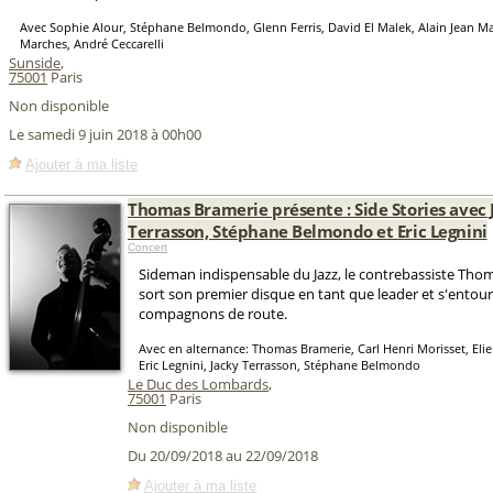
Avec Sophie Alour, Stéphane Belmondo, Glenn Ferris, David El Malek, Alain Jean M
Marches, André Ceccarelli
Sunside
,
75001
Paris
Non disponible
Le samedi 9 juin 2018 à 00h00
Ajouter à ma liste
Thomas Bramerie présente : Side Stories avec 
Terrasson, Stéphane Belmondo et Eric Legnini
Concert
Sideman indispensable du Jazz, le contrebassiste Tho
sort son premier disque en tant que leader et s'entour
compagnons de route.
Avec en alternance: Thomas Bramerie, Carl Henri Morisset, Elie
Eric Legnini, Jacky Terrasson, Stéphane Belmondo
Le Duc des Lombards
,
75001
Paris
Non disponible
Du 20/09/2018 au 22/09/2018
Ajouter à ma liste