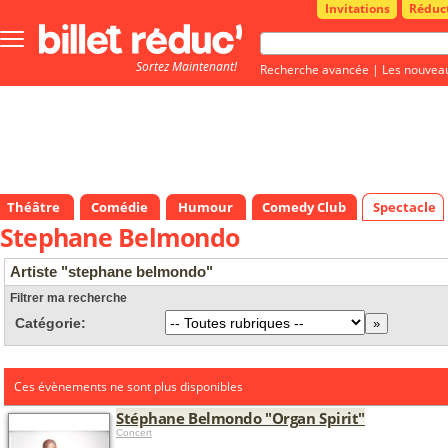
Invitations
Réduc
Bouton
menu
Sortez Maintenant!
principale
Recherche avancée
|
Les nouvea
Théâtre
Comédie
Humour
Comedy Club
Spectacle
Stephane Belmondo
Artiste "stephane belmondo"
Filtrer ma recherche
Catégorie:
Ces évènements ne sont plus disponibles
Stéphane Belmondo "Organ Spirit"
Concert