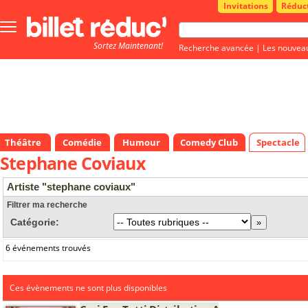
Invitations
Réduc
Bouton
menu
Sortez Maintenant!
principale
Recherche avancée
|
Les nouvea
Théâtre
Comédie
Humour
Comedy Club
Spectacle
Stephane Coviaux
Artiste "stephane coviaux"
Filtrer ma recherche
Catégorie:
6 événements trouvés
Ces évènements ne sont plus disponibles