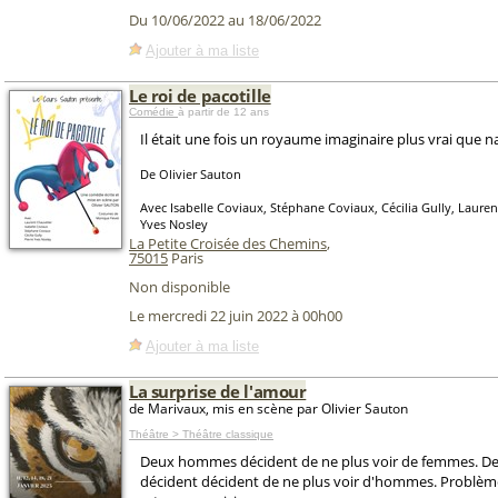
Du 10/06/2022 au 18/06/2022
Ajouter à ma liste
Le roi de pacotille
Comédie
à partir de 12 ans
Il était une fois un royaume imaginaire plus vrai que n
De Olivier Sauton
Avec Isabelle Coviaux, Stéphane Coviaux, Cécilia Gully, Lauren
Yves Nosley
La Petite Croisée des Chemins
,
75015
Paris
Non disponible
Le mercredi 22 juin 2022 à 00h00
Ajouter à ma liste
La surprise de l'amour
de Marivaux, mis en scène par Olivier Sauton
Théâtre > Théâtre classique
Deux hommes décident de ne plus voir de femmes. 
décident décident de ne plus voir d'hommes. Problème 