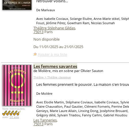
retrouver voisins...
De Marivaux
Avec Isabelle Coviaux, Solange Eluère, Anne-Marie stikel, Sté
Fouzi, Jérôme Pérez, Gowtham Ram, Nicolas Soumah
Théâtre Stéphane Gildas
,
75013
Paris
Non disponible
Du 11/01/2025 au 21/01/2025
Ajouter à ma liste
Les femmes savantes
de Molière, mis en scène par Olivier Sauton
Théâtre > Théâtre classique
Les femmes prennent le pouvoir. La maison s'en trouv
De Molière
Avec Elodie Martin, Stéphane Coviaux, Isabelle Coviaux, Sylv
Claire Chauvallon, Paul Gautier, Clément Forneris, Perrine Del
Note internautes:
Genieys, Marie Laure Allain, Linxing Dong, Joséphine Brouard, 
Grégory dété, Sylvain Triadou, Fanny Carlini, Gabriel Houdou
avec
10 avis
Les Tanneries
,
75013
Paris