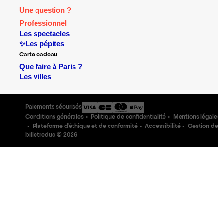
Une question ?
Professionnel
Les spectacles
✨Les pépites
Carte cadeau
Que faire à Paris ?
Les villes
Paiements sécurisés
Conditions générales
Politique de confidentialité
Mentions légale
Plateforme d'éthique et de conformité
Accessibilité
Gestion de
billetreduc ©
2026