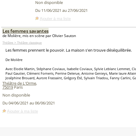
Non disponible
Du 11/06/2021 au 27/06/2021
Ajouter à ma liste
Les femmes savantes
de Molière, mis en scène par Olivier Sauton
Théâtre > Théâtre classique
Les femmes prennent le pouvoir. La maison s'en trouve déséquilibrée.
De Molière
Avec Elodie Martin, Stéphane Coviaux, Isabelle Coviaux, Sylvie Leblanc Lemmet, Cl
Paul Gautier, Clément Forneris, Perrine Delerue, Antoine Genieys, Marie laure Allai
Joséphine Brouard, Aurore Frassaint, Grégory Été, Sylvain Triadou, Fanny Carlini, 
Théâtre de L'Orme
,
75019
Paris
Non disponible
Du 04/06/2021 au 06/06/2021
Ajouter à ma liste