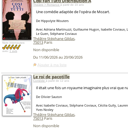
Cosi Fan Tutti Distribution A
Théâtre > Romance
à partir de 10 ans
Une comédie adaptée de l'opéra de Mozart.
De Hippolyte Wouters
Avec Adriana Martinuzzi, Guillaume Hugon, Isabelle Coviaux, 
Le Guen, Stéphane Coviaux
Théâtre Stéphane Gildas
,
75013
Paris
Note internautes:
Non disponible
avec
1 avis
Du 11/06/2026 au 20/06/2026
Ajouter à ma liste
Le roi de pacotille
Comédie
à partir de 12 ans
Il était une fois un royaume imaginaire plus vrai que na
De Olivier Sauton
Avec Isabelle Coviaux, Stéphane Coviaux, Cécilia Gully, Lauren
Yves Nosley
Théâtre Stéphane Gildas
,
75013
Paris
Non disponible