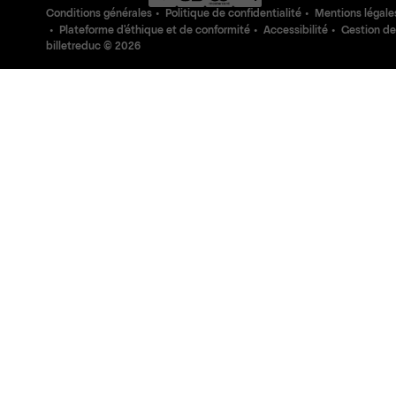
Conditions générales
Politique de confidentialité
Mentions légale
Plateforme d'éthique et de conformité
Accessibilité
Gestion de
billetreduc ©
2026