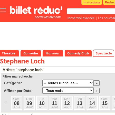
Invitations
Réduc
Bouton
menu
Sortez Maintenant!
principale
Recherche avancée
|
Les nouvea
Théâtre
Comédie
Humour
Comedy Club
Spectacle
Stephane Loch
Artiste "stephane loch"
Filtrer ma recherche
Catégorie:
Affiner par Date:
Sam.
Dim.
Lun.
Mar.
Mer.
Jeu.
Ven.
Sam.
«
08
09
10
11
12
13
14
15
Août
Août
Août
Août
Août
Août
Août
Août