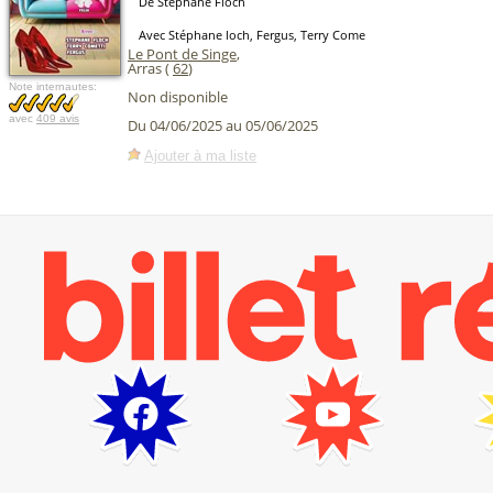
De Stéphane Floch
Avec Stéphane loch, Fergus, Terry Come
Le Pont de Singe
,
Arras (
62
)
Note internautes:
Non disponible
avec
409 avis
Du 04/06/2025 au 05/06/2025
Ajouter à ma liste