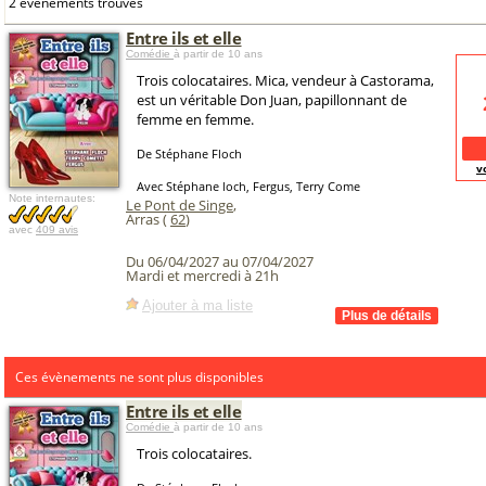
2 événements trouvés
Entre ils et elle
Comédie
à partir de 10 ans
Trois colocataires. Mica, vendeur à Castorama,
est un véritable Don Juan, papillonnant de
femme en femme.
De Stéphane Floch
v
Avec Stéphane loch, Fergus, Terry Come
Note internautes:
Le Pont de Singe
,
Arras (
62
)
avec
409 avis
Du 06/04/2027 au 07/04/2027
Mardi et mercredi à 21h
Ajouter à ma liste
Ces évènements ne sont plus disponibles
Entre ils et elle
Comédie
à partir de 10 ans
Trois colocataires.