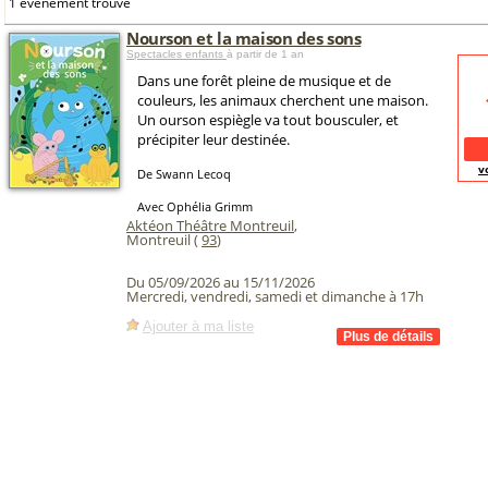
1 événement trouvé
Nourson et la maison des sons
Spectacles enfants
à partir de 1 an
Dans une forêt pleine de musique et de
couleurs, les animaux cherchent une maison.
Un ourson espiègle va tout bousculer, et
précipiter leur destinée.
v
De Swann Lecoq
Avec Ophélia Grimm
Aktéon Théâtre Montreuil
,
Montreuil (
93
)
Du 05/09/2026 au 15/11/2026
Mercredi, vendredi, samedi et dimanche à 17h
Ajouter à ma liste