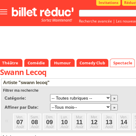
Invitations
Réduc
Bouton
menu
Sortez Maintenant!
principale
Recherche avancée
|
Les nouvea
Théâtre
Comédie
Humour
Comedy Club
Spectacle
Swann Lecoq
Artiste "swann lecoq"
Filtrer ma recherche
Catégorie:
Affiner par Date:
Ven.
Sam.
Dim.
Lun.
Mar.
Mer.
Jeu.
Ven.
«
07
08
09
10
11
12
13
14
Août
Août
Août
Août
Août
Août
Août
Août