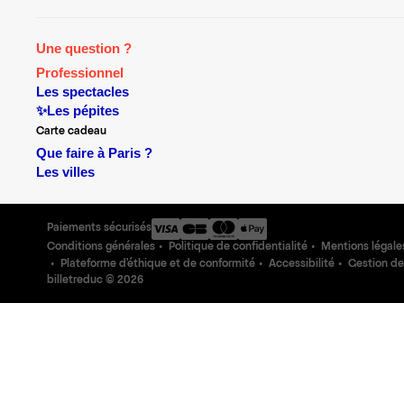
Une question ?
Professionnel
Les spectacles
✨Les pépites
Carte cadeau
Que faire à Paris ?
Les villes
Paiements sécurisés
Conditions générales
Politique de confidentialité
Mentions légale
Plateforme d'éthique et de conformité
Accessibilité
Gestion de
billetreduc ©
2026