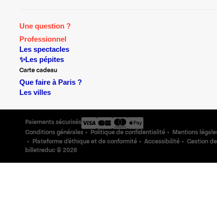
Une question ?
Professionnel
Les spectacles
✨Les pépites
Carte cadeau
Que faire à Paris ?
Les villes
Paiements sécurisés
Conditions générales
Politique de confidentialité
Mentions légale
Plateforme d'éthique et de conformité
Accessibilité
Gestion de
billetreduc ©
2026