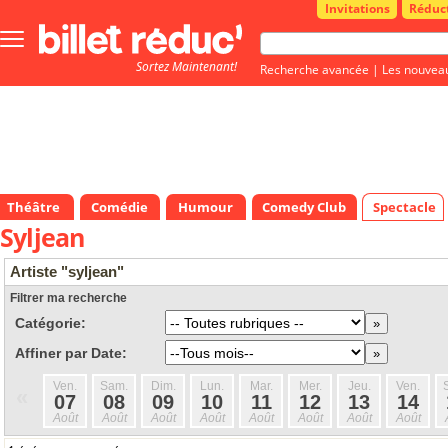
Invitations
Réduc
Bouton
menu
Sortez Maintenant!
principale
Recherche avancée
|
Les nouvea
Théâtre
Comédie
Humour
Comedy Club
Spectacle
Syljean
Artiste "syljean"
Filtrer ma recherche
Catégorie:
Affiner par Date:
Ven.
Sam.
Dim.
Lun.
Mar.
Mer.
Jeu.
Ven.
«
07
08
09
10
11
12
13
14
Août
Août
Août
Août
Août
Août
Août
Août