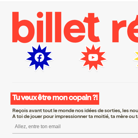
Tu veux être mon copain ?!
Reçois avant tout le monde nos idées de sorties, les nouv
A toi de jouer pour impressionner ta moitié, ta mère ou ta
S’inscrire S’inscrire S