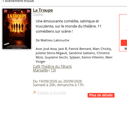
1 événement trouvé
La Troupe
Théâtre
Une émouvante comédie, satirique et
truculente, sur le monde du théâtre. 11
comédiens sur scène !
De Mathieu Labrouche
v
Avec José Assa, Jack B, Patrick Bernard, Marc Chickly,
Juliette Denis-Migault, Sandrine Galliano, Christine
Mizzi, Guylaine Secchi, Syljean, Karine Villemin, Marc
Vorger
Café Théâtre du Têtard
,
Marseille
(
13
)
Du 19/09/2026 au 20/09/2026
Samedi à 20h, dimanche à 17h
Ajouter à ma liste