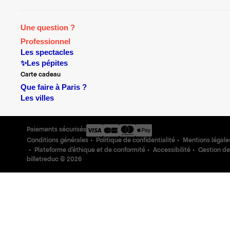
Une question ?
Professionnel
Les spectacles
✨Les pépites
Carte cadeau
Que faire à Paris ?
Les villes
Paiements sécurisés
Conditions générales
Politique de confidentialité
Mentions légale
Plateforme d'éthique et de conformité
Accessibilité
Gestion de
billetreduc ©
2026