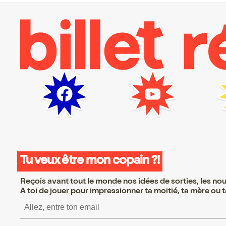
Tu veux être mon copain ?!
Reçois avant tout le monde nos idées de sorties, les nouv
A toi de jouer pour impressionner ta moitié, ta mère ou ta
S’inscrire S’inscrire S’