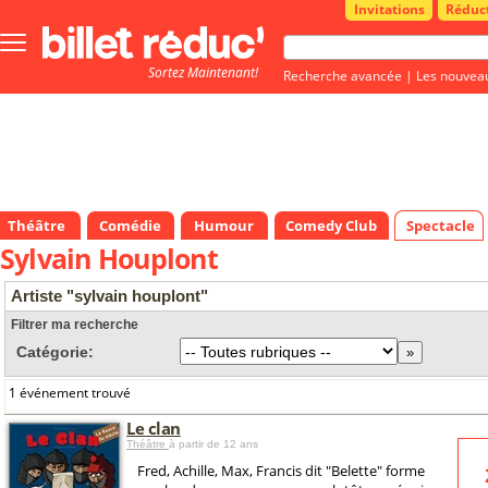
Invitations
Réduc
Bouton
menu
Sortez Maintenant!
principale
Recherche avancée
|
Les nouvea
Théâtre
Comédie
Humour
Comedy Club
Spectacle
Sylvain Houplont
Artiste "sylvain houplont"
Filtrer ma recherche
Catégorie:
1 événement trouvé
Le clan
Théâtre
à partir de 12 ans
Fred, Achille, Max, Francis dit "Belette" forme