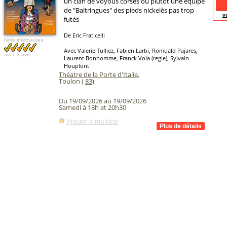
un clan de voyous corses ou plutôt une équipe
de "Baltringues" des pieds nickelés pas trop
v
futés
De Eric Fraticelli
Note internautes:
Avec Valerie Tulliez, Fabien Larbi, Romuald Pajares,
avec
3 avis
Laurent Bonhomme, Franck Vola (regie), Sylvain
Houplont
Théatre de la Porte d'Italie
,
Toulon (
83
)
Du 19/09/2026 au 19/09/2026
Samedi à 18h et 20h30
Ajouter à ma liste