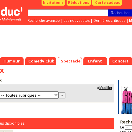
Invitations
Réductions
Carte cadeau
z Maintenant!
Recherche avancée
|
Les nouveautés
|
Dernières critiques
|
M
Humour
Comedy Club
Spectacle
Enfant
Concert
ux
x"
»
Modifier
Rech
us disponibles
Le