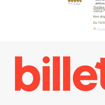
Jaillou
avec
4 avis
Théâtre 
75012
P
Non dis
Du 16/0
Ajoute