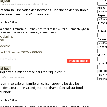
nd jour
Heure 
 Comédie contemporaine
à partir de 14 ans
Prix so
let familial, une valse des névroses, une danse des solitudes,
t dessiné d'amour et d'humour noir.
Type d
dérique Voruz
Titre 
aïs Ancel, Emmanuel Besnault, Victor Fradet, Aurore Frémont, Sylvain
Artist
x, Rafaela Jirkovsky, Eliot Maurel, Frédérique Voruz
 Coluche
,
Capaci
78
)
ponible
Nom de 
redi 13 février 2026 à 00h00
Ville o
r à ma liste
Type de
nd Jour
plus de
rique Voruz, mis en scène par Frédérique Voruz
Trier l
Théâtre contemporain
 son linge sale en famille en utilisant pour la lessive les
s des aïeux." "Le Grand Jour", un drame familial sur fond
ur noir.
dérique Voruz
aïs Ancel, Emmanuel Besnault, Victor Fradet, Aurore Frémont, Sylvain