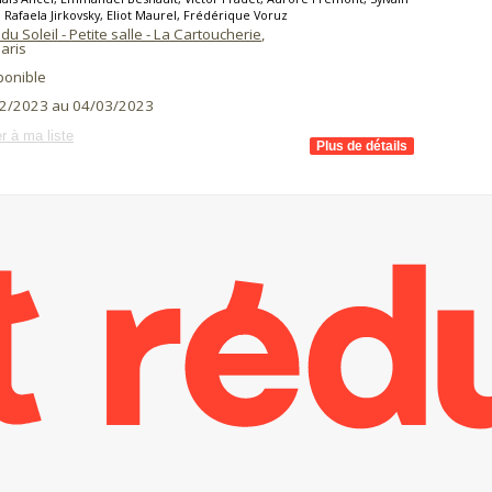
x, Rafaela Jirkovsky, Eliot Maurel, Frédérique Voruz
du Soleil - Petite salle - La Cartoucherie
,
aris
ponible
2/2023 au 04/03/2023
r à ma liste