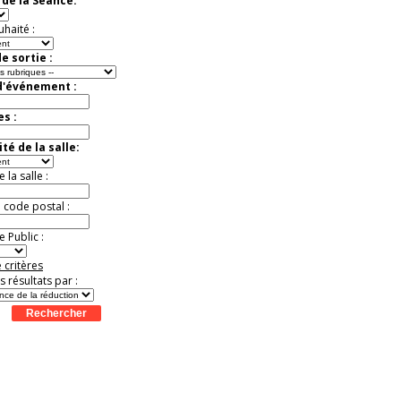
de la Séance:
Jusqu'à -57%
uhaité :
e sortie :
d'événement :
es :
té de la salle:
la salle :
u code postal :
 Public :
 critères
es résultats par :