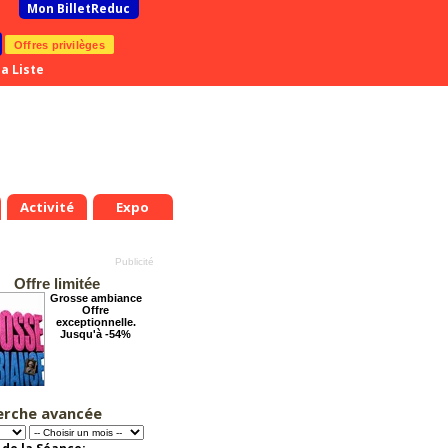
Mon BilletReduc
Offres privilèges
a Liste
Activité
Expo
Offre limitée
Grosse ambiance
Offre
exceptionnelle.
Jusqu'à -54%
erche avancée
Chéri on se dit tout
!
Offre
exceptionnelle.