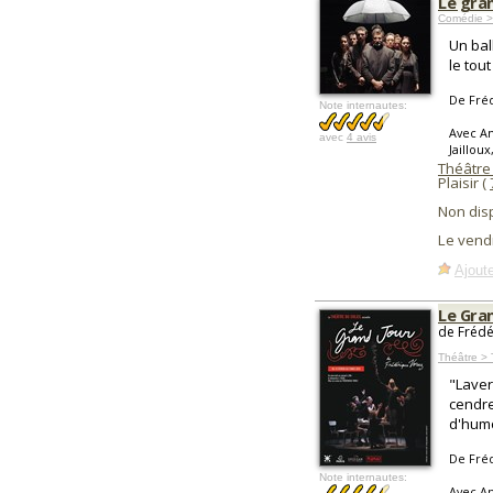
Le gra
Comédie >
Un bal
le tou
De Fré
Note internautes:
Avec An
avec
4 avis
Jaillou
Théâtre
Plaisir (
Non dis
Le vend
Ajoute
Le Gra
de Frédé
Théâtre > 
"Laver
cendre
d'humo
De Fré
Note internautes:
Avec An