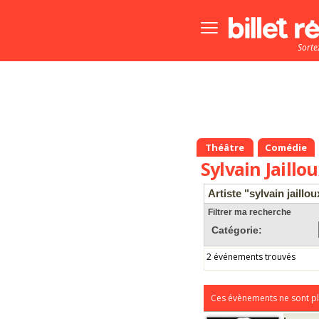
Bouton
menu
Sorte
principale
Théâtre
Comédie
Sylvain Jaillo
Artiste "sylvain jaillou
Filtrer ma recherche
Catégorie:
2 événements trouvés
Ces évènements ne sont pl