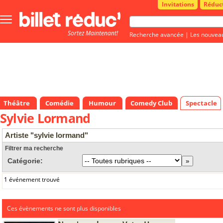
Invitations
Réduc
Bouton
menu
Sortez Maintenant!
principale
Recherche avancée
|
Les nouvea
Théâtre
Comédie
Humour
Comedy Club
Spectacle
Sylvie Lormand
Artiste "sylvie lormand"
Filtrer ma recherche
Catégorie:
1 événement trouvé
Ces évènements ne sont plus disponibles