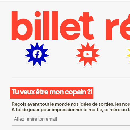
Tu veux être mon copain ?!
Reçois avant tout le monde nos idées de sorties, les nouv
A toi de jouer pour impressionner ta moitié, ta mère ou ta
S’inscrire S’inscrire S’