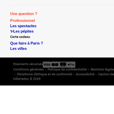
Une question ?
Professionnel
Les spectacles
✨Les pépites
Carte cadeau
Que faire à Paris ?
Les villes
Paiements sécurisés
Conditions générales
Politique de confidentialité
Mentions légale
Plateforme d'éthique et de conformité
Accessibilité
Gestion de
billetreduc ©
2026