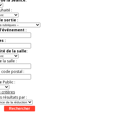
de la Séance:
Jusqu'à -57%
uhaité :
e sortie :
d'événement :
es :
té de la salle:
la salle :
u code postal :
 Public :
 critères
es résultats par :