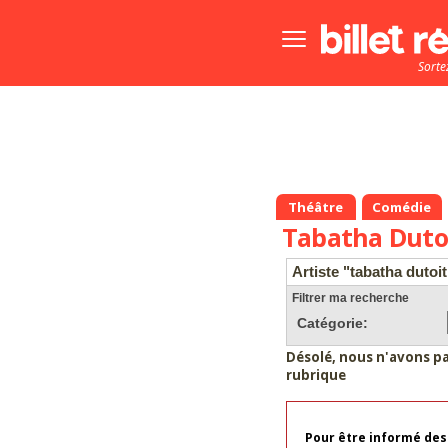
Bouton
menu
Sorte
principale
Théâtre
Comédie
Tabatha Duto
Artiste "tabatha dutoit
Filtrer ma recherche
Catégorie:
Désolé, nous n'avons p
rubrique
Pour être informé des