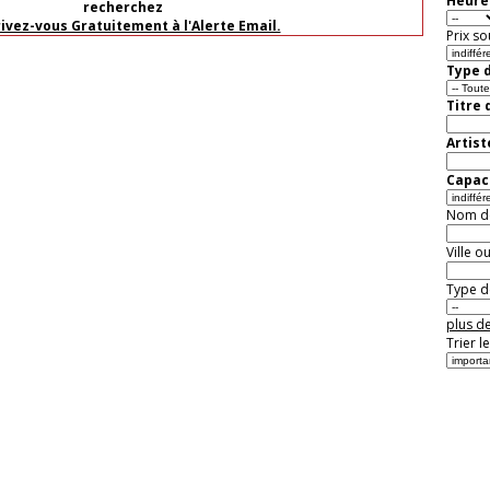
Heure 
recherchez
rivez-vous Gratuitement à l'Alerte Email.
Prix so
Type d
Titre 
Artist
Capaci
Nom de 
Ville o
Type de
plus de
Trier l