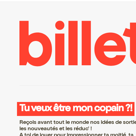
Tu veux être mon copain ?!
Reçois avant tout le monde nos idées de sorti
les nouveautés et les réduc' !
A toi de jouer pour impressionner ta moitié, ta