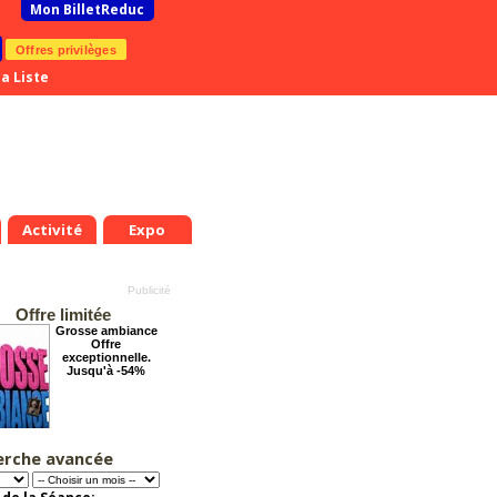
Mon BilletReduc
Offres privilèges
a Liste
Activité
Expo
Offre limitée
Grosse ambiance
Offre
exceptionnelle.
Jusqu'à -54%
erche avancée
Tout va bien se
passer !
Offre
exceptionnelle.