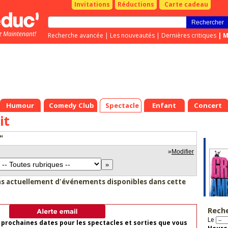
Invitations
Réductions
Carte cadeau
z Maintenant!
Recherche avancée
|
Les nouveautés
|
Dernières critiques
|
M
Humour
Comedy Club
Spectacle
Enfant
Concert
it
"
»
Modifier
as actuellement d'événements disponibles dans cette
Rech
Le
 prochaines dates pour les spectacles et sorties que vous