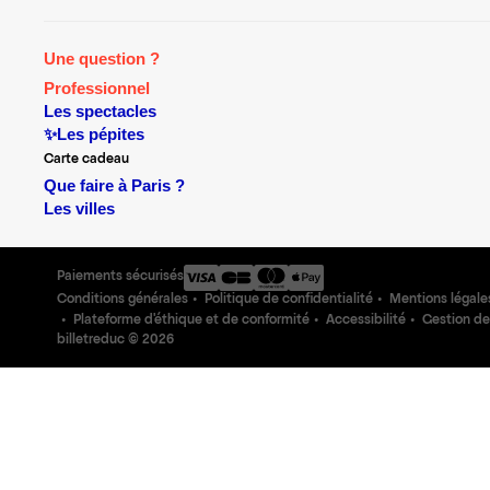
Une question ?
Professionnel
Les spectacles
✨Les pépites
Carte cadeau
Que faire à Paris ?
Les villes
Paiements sécurisés
Conditions générales
Politique de confidentialité
Mentions légale
Plateforme d'éthique et de conformité
Accessibilité
Gestion de
billetreduc ©
2026