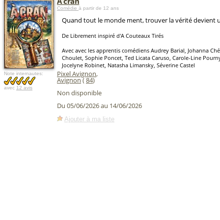
À cran
Comédie
à partir de 12 ans
Quand tout le monde ment, trouver la vérité devient 
De Librement inspiré d'A Couteaux Tirés
Avec avec les apprentis comédiens Audrey Barial, Johanna Ché
Choulet, Sophie Poncet, Ted Licata Caruso, Carole-Line Pourny,
Jocelyne Robinet, Natasha Limansky, Séverine Castel
Pixel Avignon
,
Note internautes:
Avignon
(
84
)
avec
12 avis
Non disponible
Du 05/06/2026 au 14/06/2026
Ajouter à ma liste