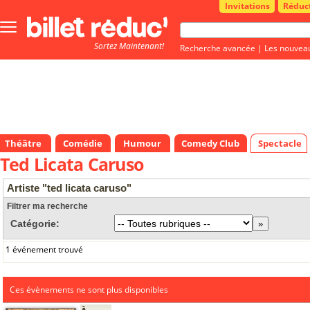
Invitations
Réduc
Bouton
menu
Sortez Maintenant!
principale
Recherche avancée
|
Les nouvea
Théâtre
Comédie
Humour
Comedy Club
Spectacle
Ted Licata Caruso
Artiste "ted licata caruso"
Filtrer ma recherche
Catégorie:
1 événement trouvé
Ces évènements ne sont plus disponibles