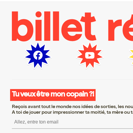
Tu veux être mon copain ?!
Reçois avant tout le monde nos idées de sorties, les nouv
A toi de jouer pour impressionner ta moitié, ta mère ou ta
S’inscrire S’inscrire S’