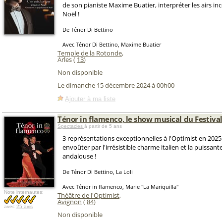
de son pianiste Maxime Buatier, interpréter les airs i
Noël !
De Ténor Di Bettino
Avec Ténor Di Bettino, Maxime Buatier
Temple de la Rotonde
,
Arles (
13
)
Non disponible
Le dimanche 15 décembre 2024 à 00h00
Ajouter à ma liste
Ténor in flamenco, le show musical du Festiva
Spectacles
à partir de 5 ans
3 représentations exceptionnelles à l'Optimist en 2025 
envoûter par l'irrésistible charme italien et la puissan
andalouse !
De Ténor Di Bettino, La Loli
Avec Ténor in flamenco, Marie "La Mariquilla"
Note internautes:
Théâtre de l'Optimist
,
Avignon
(
84
)
avec
25 avis
Non disponible