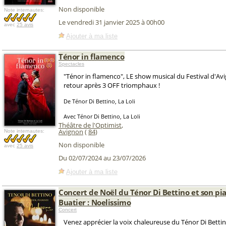
Non disponible
Note internautes:
Le vendredi 31 janvier 2025 à 00h00
avec
25 avis
Ajouter à ma liste
Ténor in flamenco
Spectacles
"Ténor in flamenco", LE show musical du Festival d'Avi
retour après 3 OFF triomphaux !
De Ténor Di Bettino, La Loli
Avec Ténor Di Bettino, La Loli
Théâtre de l'Optimist
,
Avignon
(
84
)
Note internautes:
Non disponible
avec
25 avis
Du 02/07/2024 au 23/07/2026
Ajouter à ma liste
Concert de Noël du Ténor Di Bettino et son p
Buatier : Noelissimo
Concert
Venez apprécier la voix chaleureuse du Ténor Di Bett