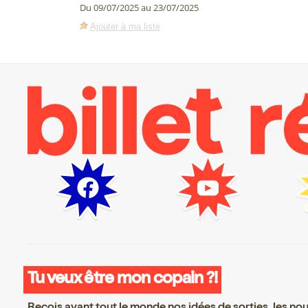
Du 09/07/2025 au 23/07/2025
Ajouter à ma liste
Tu veux être mon copain ?!
Reçois avant tout le monde nos idées de sorties, les nouv