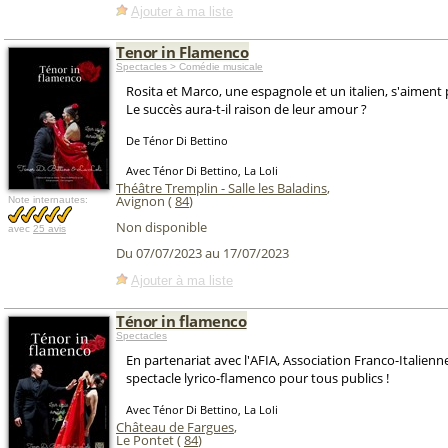
Ajouter à ma liste
Tenor in Flamenco
Spectacles > Comédie musicale
Rosita et Marco, une espagnole et un italien, s'aimen
Le succès aura-t-il raison de leur amour ?
De Ténor Di Bettino
Avec Ténor Di Bettino, La Loli
Théâtre Tremplin - Salle les Baladins
,
Avignon (
84
)
Note internautes:
Non disponible
avec
25 avis
Du 07/07/2023 au 17/07/2023
Ajouter à ma liste
Ténor in flamenco
Spectacles
En partenariat avec l'AFIA, Association Franco-Italien
spectacle lyrico-flamenco pour tous publics !
Avec Ténor Di Bettino, La Loli
Château de Fargues
,
Le Pontet (
84
)