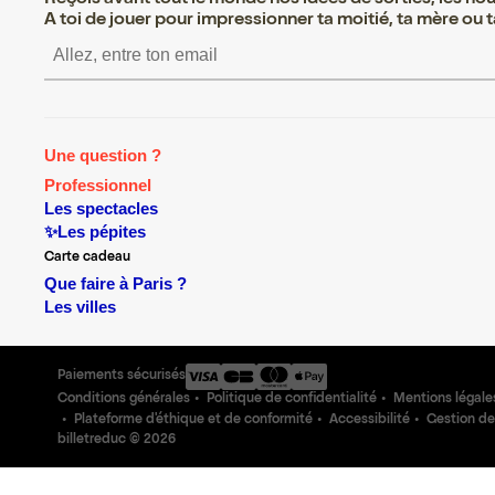
A toi de jouer pour impressionner ta moitié, ta mère ou ta
S’inscrire S’inscrire S’inscrire 
Une question ?
Professionnel
Les spectacles
✨Les pépites
Carte cadeau
Que faire à Paris ?
Les villes
Paiements sécurisés
Conditions générales
Politique de confidentialité
Mentions légale
Plateforme d'éthique et de conformité
Accessibilité
Gestion de
billetreduc ©
2026