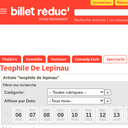
Invitations
Réduc
Bouton
menu
Sortez Maintenant!
principale
Recherche avancée
|
Les nouvea
Théâtre
Comédie
Humour
Comedy Club
Spectacle
Teophile De Lepinau
Artiste "teophile de lepinau"
Filtrer ma recherche
Catégorie:
Affiner par Date:
Jeu.
Ven.
Sam.
Dim.
Lun.
Mar.
Mer.
Jeu.
«
06
07
08
09
10
11
12
13
Août
Août
Août
Août
Août
Août
Août
Août