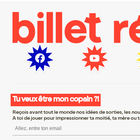
Tu veux être mon copain ?!
Reçois avant tout le monde nos idées de sorties, les nouv
A toi de jouer pour impressionner ta moitié, ta mère ou ta
S’inscrire S’inscrire S’