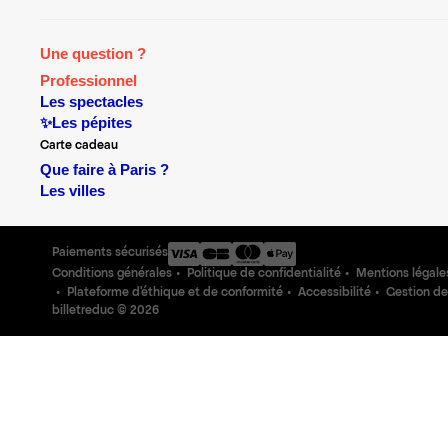
Une question ?
Professionnel
Les spectacles
✨Les pépites
Carte cadeau
Que faire à Paris ?
Les villes
Paiements sécurisés
Conditions générales
Politique de confidentialité
Mentions légale
Plateforme d'éthique et de conformité
Accessibilité
Gestion de
billetreduc ©
2026