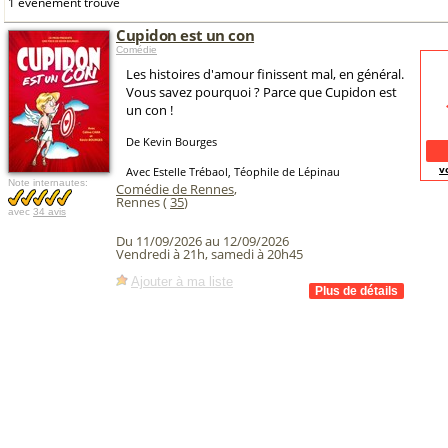
1 événement trouvé
Cupidon est un con
Comédie
Les histoires d'amour finissent mal, en général.
Vous savez pourquoi ? Parce que Cupidon est
un con !
De Kevin Bourges
v
Avec Estelle Trébaol, Téophile de Lépinau
Note internautes:
Comédie de Rennes
,
Rennes (
35
)
avec
34 avis
Du 11/09/2026 au 12/09/2026
Vendredi à 21h, samedi à 20h45
Ajouter à ma liste