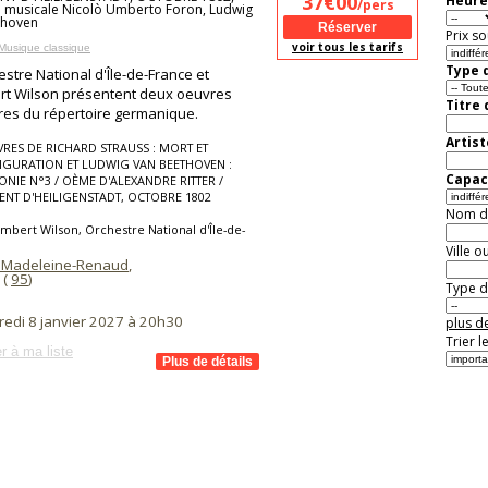
37€00
Heure
/pers
n musicale Nicolò Umberto Foron, Ludwig
thoven
Prix so
voir tous les tarifs
Musique classique
Type d
estre National d'Île-de-France et
t Wilson présentent deux oeuvres
Titre
es du répertoire germanique.
Artist
RES DE RICHARD STRAUSS : MORT ET
IGURATION ET LUDWIG VAN BEETHOVEN :
Capaci
NIE N°3 / OÈME D'ALEXANDRE RITTER /
ENT D'HEILIGENSTADT, OCTOBRE 1802
Nom de 
mbert Wilson, Orchestre National d'Île-de-
Ville o
 Madeleine-Renaud
,
 (
95
)
Type de
redi 8 janvier 2027 à 20h30
plus de
Trier l
r à ma liste