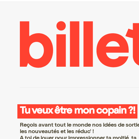
Tu veux être mon copain ?!
Reçois avant tout le monde nos idées de sorti
les nouveautés et les réduc' !
A toi de jouer pour impressionner ta moitié, ta