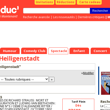
Invitations
Réductions
Carte cadeau
z Maintenant!
Recherche avancée
|
Les nouveautés
|
Dernières critiques
|
M
Humour
Comedy Club
Spectacle
Enfant
Concert
Heiligenstadt
eiligenstadt"
»
Modifier
ls
ES DE RICHARD STRAUSS : MORT ET
Rech
Tarif Plein
GURATION ET LUDWIG VAN BEETHOVEN :
Dès
Le
IE N°3 / OÈME D'ALEXANDRE RITTER /
NT D'HEILIGENSTADT, OCTOBRE 1802,