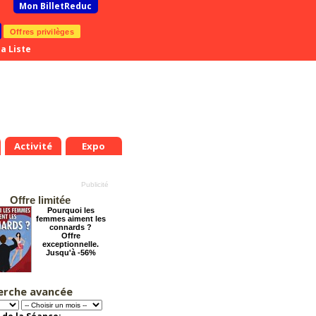
Mon BilletReduc
Offres privilèges
a Liste
Activité
Expo
Offre limitée
Pourquoi les
femmes aiment les
connards ?
Offre
exceptionnelle.
Jusqu'à -56%
erche avancée
Les enfants du
Paradis
Offre
exceptionnelle.