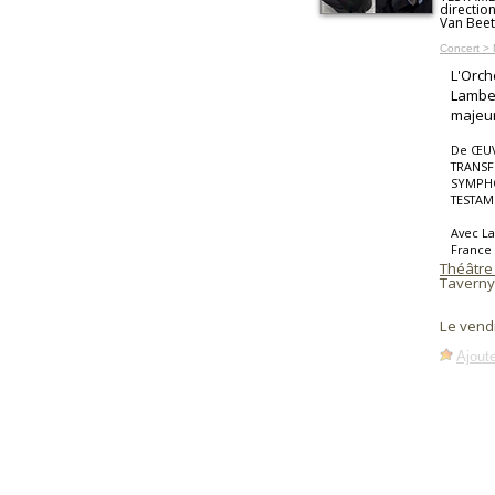
directio
Van Bee
Concert > 
L'Orch
Lamber
majeur
De ŒUV
TRANSF
SYMPHO
TESTAM
Avec La
France
Théâtre
Taverny
Le vend
Ajoute