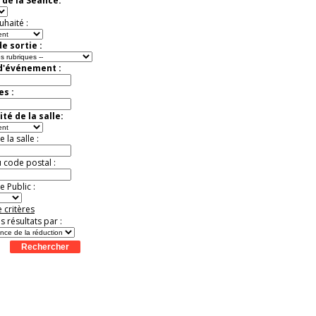
 de la Séance:
Jusqu'à -37%
uhaité :
e sortie :
 d'événement :
es :
té de la salle:
la salle :
u code postal :
 Public :
 critères
es résultats par :