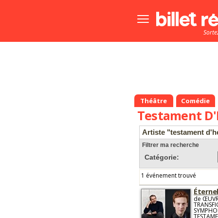
Bouton
menu
Sorte
principale
Théâtre
Comédie
Testament D'
Artiste "testament d'h
Filtrer ma recherche
Catégorie:
1 événement trouvé
Éterne
de ŒUVR
TRANSFI
SYMPHON
TESTAME