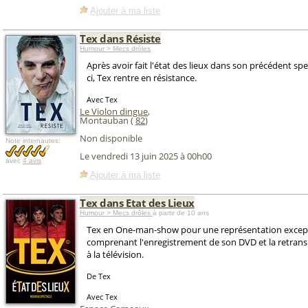
Ajouter à ma liste
Tex dans Résiste
Humour > Mecs drôles
Après avoir fait l'état des lieux dans son précédent spec
ci, Tex rentre en résistance.
Avec Tex
Le Violon dingue
,
Montauban (
82
)
Non disponible
Note internautes:
Le vendredi 13 juin 2025 à 00h00
avec
4 avis
Ajouter à ma liste
Tex dans Etat des Lieux
Humour > Mecs drôles
à partir de 10 ans
Tex en One-man-show pour une représentation except
comprenant l'enregistrement de son DVD et la retrans
à la télévision.
De Tex
Avec Tex