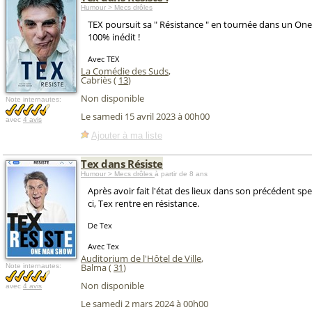
Humour > Mecs drôles
TEX poursuit sa " Résistance " en tournée dans un O
100% inédit !
Avec TEX
La Comédie des Suds
,
Cabriès (
13
)
Non disponible
Note internautes:
Le samedi 15 avril 2023 à 00h00
avec
4 avis
Ajouter à ma liste
Tex dans Résiste
Humour > Mecs drôles
à partir de 8 ans
Après avoir fait l'état des lieux dans son précédent spec
ci, Tex rentre en résistance.
De Tex
Avec Tex
Auditorium de l'Hôtel de Ville
,
Balma (
31
)
Note internautes:
Non disponible
avec
4 avis
Le samedi 2 mars 2024 à 00h00