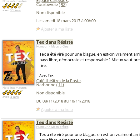
Espace Carpeaux
,
Note internautes:
Courbevoie (
92
)
avec
51 avis
Non disponible
Le samedi 18 mars 2017 à 00h00
Ajouter à ma liste
Tex dans Résiste
Humour > Mecs drôles
Tex a été viré pour une blague, en est-on vraiment arri
pays libre, démocrate et responsable ? Mieux vaut pren
rire.
Avec Tex
Café-théâtre de la Poste
,
Narbonne (
11
)
Note internautes:
Non disponible
avec
4 avis
Du 08/11/2018 au 10/11/2018
Ajouter à ma liste
Tex dans Résiste
Humour > Mecs drôles
Tex a été viré pour une blague, en est-on vraiment arri