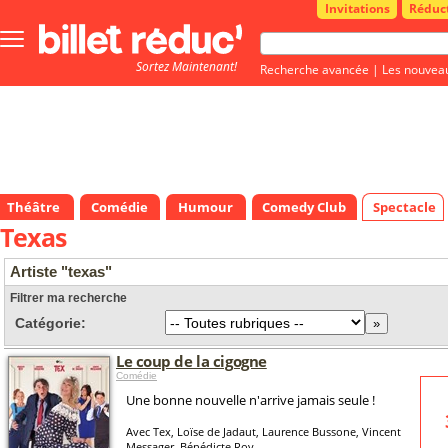
Invitations
Réduc
Bouton
menu
Sortez Maintenant!
principale
Recherche avancée
|
Les nouvea
Théâtre
Comédie
Humour
Comedy Club
Spectacle
Texas
Artiste "texas"
Filtrer ma recherche
Catégorie:
Le coup de la cigogne
Comédie
Une bonne nouvelle n'arrive jamais seule !
Avec Tex, Loïse de Jadaut, Laurence Bussone, Vincent
Messager, Bénédicte Roy