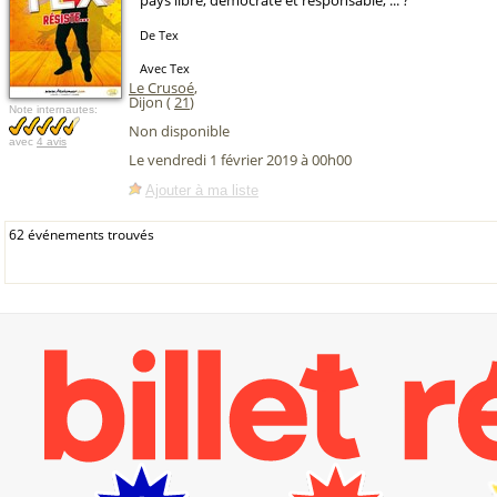
pays libre, démocrate et responsable, ... ?
De Tex
Avec Tex
Le Crusoé
,
Dijon (
21
)
Note internautes:
Non disponible
avec
4 avis
Le vendredi 1 février 2019 à 00h00
Ajouter à ma liste
62 événements trouvés