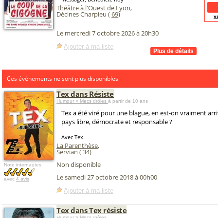
Théâtre à l'Ouest de Lyon
,
Décines Charpieu (
69
)
v
Le mercredi 7 octobre 2026 à 20h30
Ajouter à ma liste
Ces évènements ne sont plus disponibles
Tex dans Résiste
Humour > Mecs drôles
à partir de 10 ans
Tex a été viré pour une blague, en est-on vraiment arri
pays libre, démocrate et responsable ?
Avec Tex
La Parenthèse
,
Servian (
34
)
Non disponible
Note internautes:
Le samedi 27 octobre 2018 à 00h00
avec
4 avis
Ajouter à ma liste
Tex dans Tex résiste
Humour > Mecs drôles