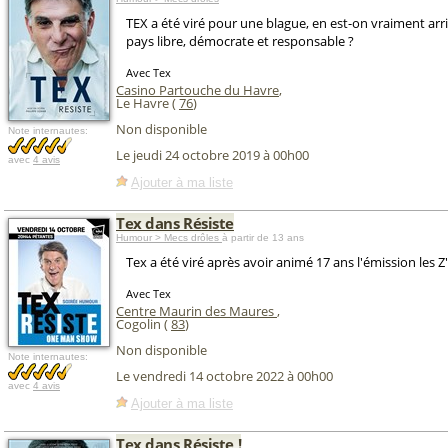
TEX a été viré pour une blague, en est-on vraiment arri
pays libre, démocrate et responsable ?
Avec Tex
Casino Partouche du Havre
,
Le Havre (
76
)
Non disponible
Note internautes:
Le jeudi 24 octobre 2019 à 00h00
avec
4 avis
Ajouter à ma liste
Tex dans Résiste
Humour > Mecs drôles
à partir de 13 ans
Tex a été viré après avoir animé 17 ans l'émission les 
Avec Tex
Centre Maurin des Maures
,
Cogolin (
83
)
Non disponible
Note internautes:
Le vendredi 14 octobre 2022 à 00h00
avec
4 avis
Ajouter à ma liste
Tex dans Résiste !