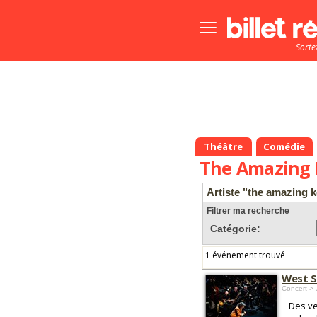
Bouton
menu
Sorte
principale
Théâtre
Comédie
The Amazing 
Artiste "the amazing 
Filtrer ma recherche
Catégorie:
1 événement trouvé
West S
Concert > 
Des ve