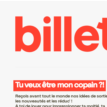
Tu veux être mon copain ?!
Reçois avant tout le monde nos idées de sorti
les nouveautés et les réduc' !
A toi de jouer pour impressionner ta moitié, ta