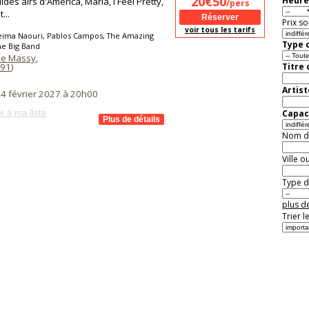
20€50
Heure
ides airs d'America, Maria, I Feel Pretty,
/pers
...
Prix so
voir tous les tarifs
eïma Naouri, Pablos Campos, The Amazing
Type d
ne Big Band
de Massy
,
91
)
Titre
Artist
 4 février 2027 à 20h00
r à ma liste
Capaci
Nom de 
Ville o
Type de
plus de
Trier l