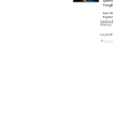
splend
Tonight
Avec N
Keysto
Opéra 
Massy (
Le jeudi
Ajoute