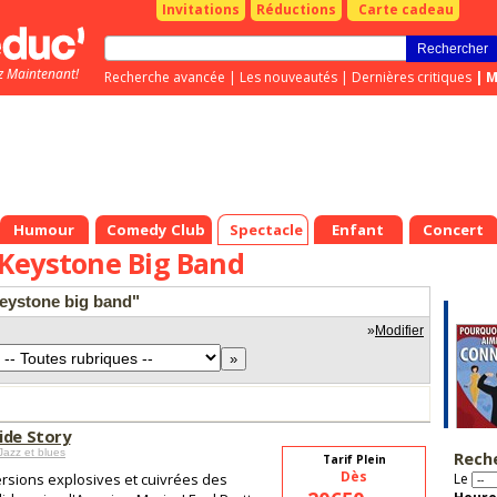
Invitations
Réductions
Carte cadeau
z Maintenant!
Recherche avancée
|
Les nouveautés
|
Dernières critiques
|
M
Humour
Comedy Club
Spectacle
Enfant
Concert
Keystone Big Band
keystone big band"
»
Modifier
ide Story
Jazz et blues
Rech
Tarif Plein
Dès
rsions explosives et cuivrées des
Le