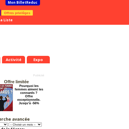
Mon BilletReduc
Offres privilèges
a Liste
Activité
Expo
Offre limitée
Pourquoi les
femmes aiment les
connards ?
Offre
exceptionnelle.
Jusqu'à -56%
erche avancée
Les enfants du
Paradis
Offre
exceptionnelle.