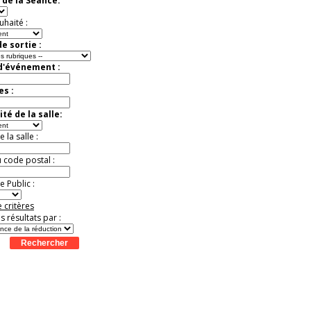
 de la Séance:
Jusqu'à -37%
uhaité :
e sortie :
 d'événement :
es :
té de la salle:
la salle :
u code postal :
 Public :
 critères
es résultats par :