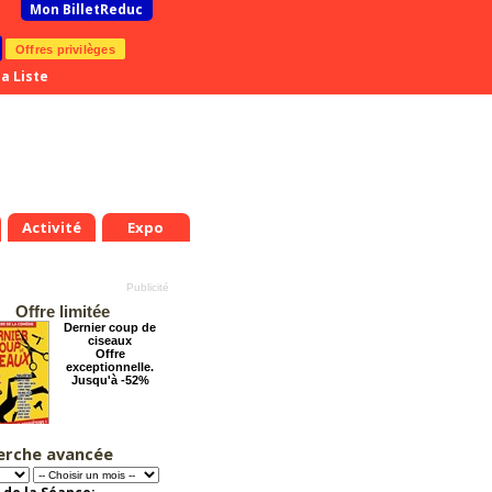
Mon BilletReduc
Offres privilèges
a Liste
Activité
Expo
Offre limitée
Dernier coup de
ciseaux
Offre
exceptionnelle.
Jusqu'à -52%
erche avancée
Tout va bien se
passer !
Offre
exceptionnelle.