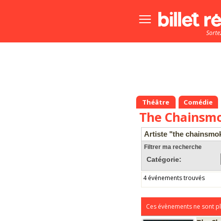
Bouton
menu
Sorte
principale
Théâtre
Comédie
The Chainsm
Artiste "the chainsmo
Filtrer ma recherche
Catégorie:
4 événements trouvés
Ces évènements ne sont pl