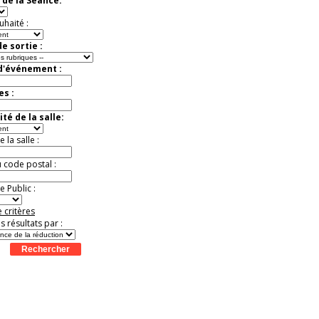
 de la Séance:
Jusqu'à -57%
uhaité :
e sortie :
 d'événement :
es :
té de la salle:
la salle :
u code postal :
 Public :
 critères
es résultats par :