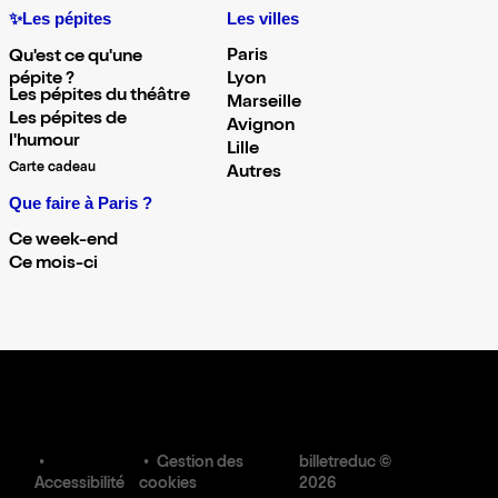
✨Les pépites
Les villes
Paris
Qu'est ce qu'une
pépite ?
Lyon
Les pépites du théâtre
Marseille
Les pépites de
Avignon
l'humour
Lille
Carte cadeau
Autres
Que faire à Paris ?
Ce week-end
Ce mois-ci
Gestion des
billetreduc ©
Accessibilité
cookies
2026