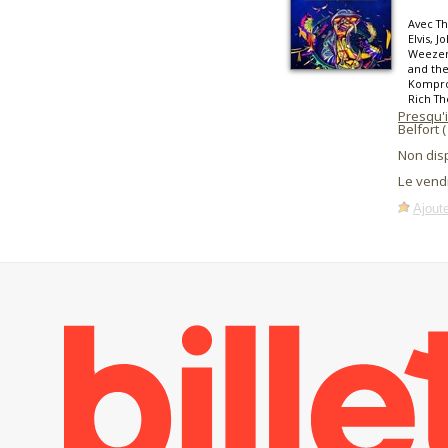
Avec T
Elvis, J
Weezer,
and the
Kompro
Rich Th
Presqu'
Belfort 
Non dis
Le vendr
Ajoute