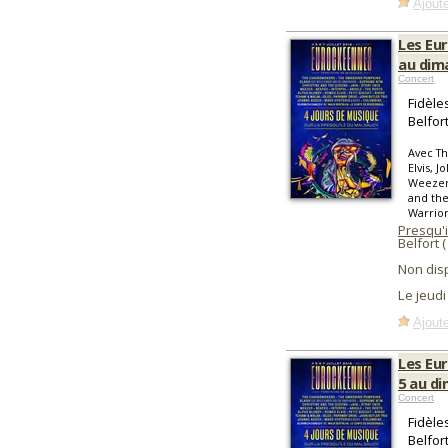
Ajoute
Les Eur
au dima
Concert
Fidèle
Belfor
Avec T
Elvis, J
Weezer,
and the
Warrior
Presqu'
Belfort 
Non dis
Le jeudi
Ajoute
Les Eur
5 au di
Concert
Fidèle
Belfor