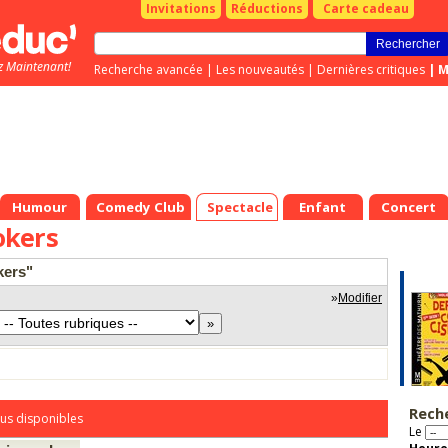
Invitations
Réductions
Carte cadeau
z Maintenant!
Recherche avancée
|
Les nouveautés
|
Dernières critiques
|
M
Humour
Comedy Club
Spectacle
Enfant
Concert
okers
kers"
»
Modifier
Rech
us disponibles
Le