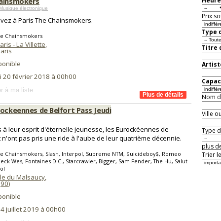
ainsmokers
Heure
Musique électronique
Prix so
vez à Paris The Chainsmokers.
Type d
he Chainsmokers
ris - La Villette
,
Titre
aris
ponible
Artist
i 20 février 2018 à 00h00
Capaci
r à ma liste
Nom de 
rockeennes de Belfort Pass Jeudi
Ville o
s à leur esprit d'éternelle jeunesse, les Eurockéennes de
Type de
t n'ont pas pris une ride à l'aube de leur quatrième décennie.
plus de
he Chainsmokers, Slash, Interpol, Supreme NTM, $uicideboy$, Romeo
Trier l
Sheck Wes, Fontaines D.C., Starcrawler, Bigger, Sam Fender, The Hu, Salut
ol
ile du Malsaucy
,
(
90
)
ponible
 4 juillet 2019 à 00h00