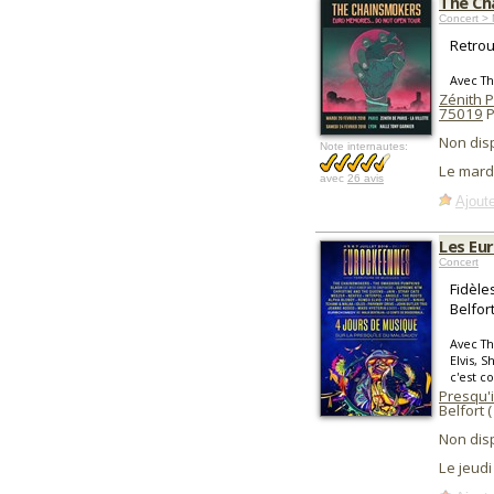
The Ch
Concert > 
Retrou
Avec T
Zénith Pa
75019
P
Non dis
Note internautes:
Le mard
avec
26 avis
Ajoute
Les Eu
Concert
Fidèle
Belfor
Avec T
Elvis, 
c'est co
Presqu'
Belfort 
Non dis
Le jeudi