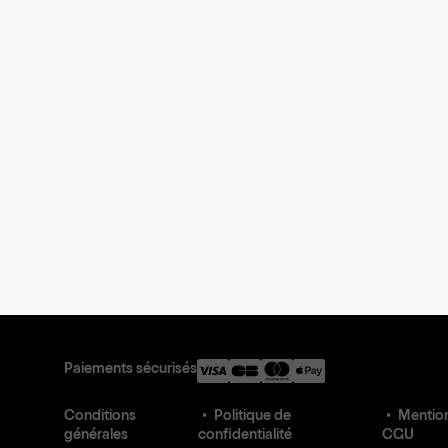
Paiements sécurisés
Conditions
Politique de
Mention
générales
confidentialité
CGU