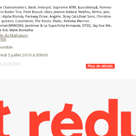
he Chainsmokers, Slash, Interpol, Supreme NTM, $uicideboy$, Romeo
ohn Butler Trio, Petit Biscuit, Idles, Jeanne Added, Nekfeu, Ninho, Jain,
 Alpha Blondy, Parkway Drive, Angèle, Stray Cats,Rival Sons, Christine
 queens, Columbine, The Roots, Vitalic, Rebeka Warrior,
mat,MNNQNS, Jambinai & La Superfolia Armaada, DTSQ, Say Sue Me,
e Kid, Malik Bentalha
ile du Malsaucy
,
(
90
)
ponible
edi 5 juillet 2019 à 00h00
r à ma liste