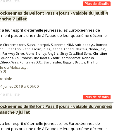
r à ma liste
ockeennes de Belfort Pass 4 jours - valable du jeudi 4
nche 7 juillet
s à leur esprit d'éternelle jeunesse, les Eurockéennes de
t n'ont pas pris une ride à l'aube de leur quatrième décennie.
he Chainsmokers, Slash, Interpol, Supreme NTM, $uicideboy$, Romeo
ohn Butler Trio, Petit Biscuit, Idles, Jeanne Added, Nekfeu, Ninho, Jain,
 Parkway Drive, Alpha Blondy, Angèle, Stray Cats,Rival Sons, Christine
 queens, Columbine, The Roots, Vitalic, Kompromat, Rebeka
,Sheck Wes, Fontaines D.C., Starcrawler, Bigger, Brutus, The Hu
ile du Malsaucy
,
(
90
)
ponible
 4 juillet 2019 à 00h00
r à ma liste
ockeennes de Belfort Pass 3 jours - valable du vendredi
manche 7 juillet
s à leur esprit d'éternelle jeunesse, les Eurockéennes de
t n'ont pas pris une ride à l'aube de leur quatrième décennie.