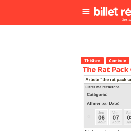
Bouton
menu
Sorte
principale
Théâtre
Comédie
The Rat Pack 
Artiste "the rat pack c
Filtrer ma recherche
Catégorie:
Affiner par Date:
Jeu.
Ven.
Sa
«
06
07
0
Août
Août
Ao