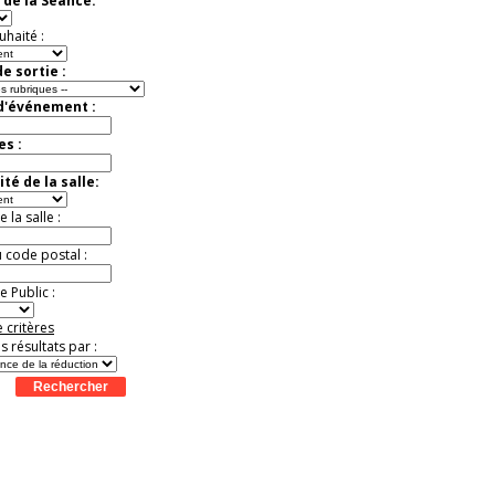
 de la Séance:
exceptionnelle.
Jusqu'à -26%
uhaité :
e sortie :
 d'événement :
es :
té de la salle:
la salle :
u code postal :
 Public :
 critères
es résultats par :