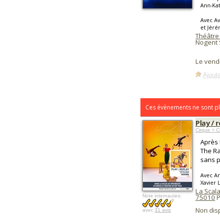
Ann-Kat
Avec Av
et Jéré
Théâtre
Nogent 
Le vend
Ajoute
Ces évènements ne sont pl
Play / 
Cirque > C
Après 
The Ra
sans p
Avec An
Xavier 
La Scala
Note internautes:
75010
P
Non dis
avec
31 avis