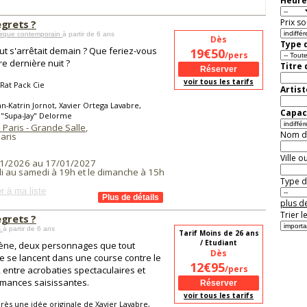
Heure
Prix so
egrets ?
Cirque contemporain
à partir de 6 ans
Dès
Type d
tout s'arrêtait demain ? Que feriez-vous
19€50
/pers
re dernière nuit ?
Titre
voir tous les tarifs
Rat Pack Cie
Artist
n-Katrin Jornot, Xavier Ortega Lavabre,
Capaci
 "Supa-Jay" Delorme
 Paris - Grande Salle
,
Nom de 
aris
Ville o
1/2026 au 17/01/2027
i au samedi à 19h et le dimanche à 15h
Type de
r à ma liste
plus de
Trier l
egrets ?
s
à partir de 6 ans
Tarif Moins de 26 ans
/ Etudiant
ène, deux personnages que tout
Dès
 se lancent dans une course contre le
12€95
/pers
 entre acrobaties spectaculaires et
mances saisissantes.
voir tous les tarifs
rès une idée originale de Xavier Lavabre,