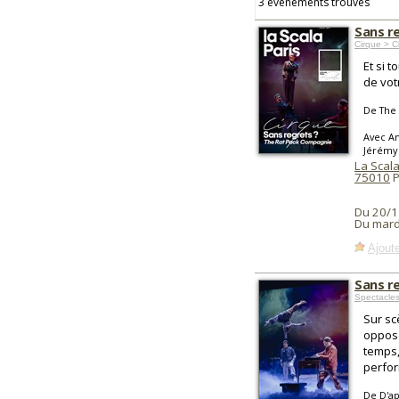
3 événements trouvés
Sans r
Cirque > 
Et si 
de vot
De The 
Avec An
Jérémy
La Scala
75010
P
Du 20/1
Du mard
Ajoute
Sans r
Spectacle
Sur sc
oppose
temps,
perfor
De D'ap