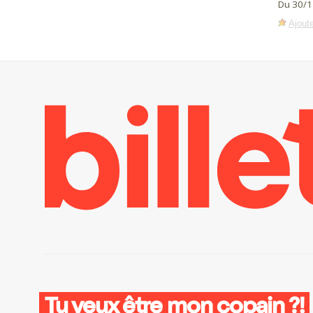
Du 30/1
Ajoute
Tu veux être mon copain ?!