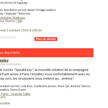
rin Jornot et Supa-Jay.
ec Ann-Katrin Jornot, Xavier Ortega Lavabre
my " Supa-Jay " Delorme.
 Antoine Watteau
,
Sur Marne (
94
)
redi 2 octobre 2026 à 20h30
r à ma liste
us disponibles
replay
irque contemporain
le succès "SpeakEasy", la nouvelle création de la compagnie
t Pack arrive à Paris ! Installez-vous confortablement avec ou
op-corn, les circassiens vous invitent au... cinéma !
n-Katrin Jornot, Lola Ruiz, Guillaume Juncar, Roue Cyr, Andrea Catozzi,
Lavabre, Denis Dulon
 Paris - Grande Salle
,
aris
ponible