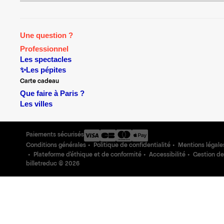
Une question ?
Professionnel
Les spectacles
✨Les pépites
Carte cadeau
Que faire à Paris ?
Les villes
Paiements sécurisés
Conditions générales
Politique de confidentialité
Mentions légale
Plateforme d'éthique et de conformité
Accessibilité
Gestion de
billetreduc ©
2026