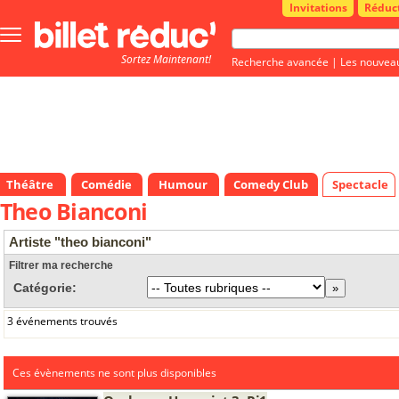
Invitations
Réduc
Bouton
menu
Sortez Maintenant!
principale
Recherche avancée
|
Les nouvea
Théâtre
Comédie
Humour
Comedy Club
Spectacle
Theo Bianconi
Artiste "theo bianconi"
Filtrer ma recherche
Catégorie:
3 événements trouvés
Ces évènements ne sont plus disponibles