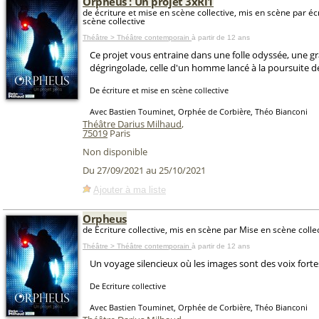
Orpheus : Un projet 3xRi1
de écriture et mise en scène collective, mis en scène par éc
scène collective
Théâtre > Théâtre contemporain
à partir de 12 ans
Ce projet vous entraine dans une folle odyssée, une g
dégringolade, celle d'un homme lancé à la poursuite de 
De écriture et mise en scène collective
Avec Bastien Touminet, Orphée de Corbière, Théo Bianconi
Théâtre Darius Milhaud
,
75019
Paris
Non disponible
Du 27/09/2021 au 25/10/2021
Ajouter à ma liste
Orpheus
de Ecriture collective, mis en scène par Mise en scène colle
Théâtre > Théâtre contemporain
à partir de 12 ans
Un voyage silencieux où les images sont des voix fortes
De Ecriture collective
Avec Bastien Touminet, Orphée de Corbière, Théo Bianconi