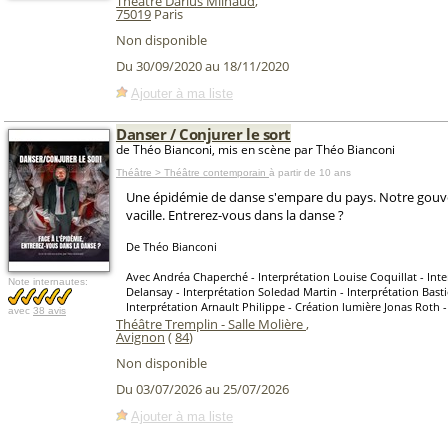
Théâtre Darius Milhaud
,
75019
Paris
Non disponible
Du 30/09/2020 au 18/11/2020
Ajouter à ma liste
Danser / Conjurer le sort
de Théo Bianconi, mis en scène par Théo Bianconi
Théâtre > Théâtre contemporain
à partir de 10 ans
Une épidémie de danse s'empare du pays. Notre gou
vacille. Entrerez-vous dans la danse ?
De Théo Bianconi
Avec Andréa Chaperché - Interprétation Louise Coquillat - Int
Note internautes:
Delansay - Interprétation Soledad Martin - Interprétation Bast
Interprétation Arnault Philippe - Création lumière Jonas Roth 
avec
38 avis
Théâtre Tremplin - Salle Molière
,
Avignon
(
84
)
Non disponible
Du 03/07/2026 au 25/07/2026
Ajouter à ma liste