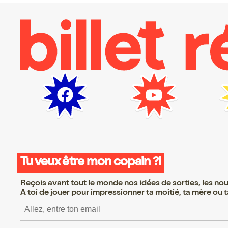
Tu veux être mon copain ?!
Reçois avant tout le monde nos idées de sorties, les nouv
A toi de jouer pour impressionner ta moitié, ta mère ou ta
S’inscrire S’inscrire S’