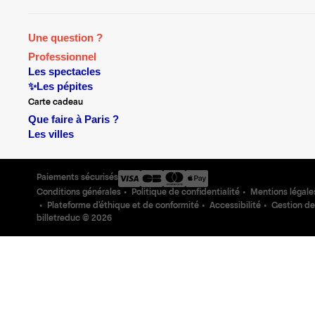
Une question ?
Professionnel
Les spectacles
✨Les pépites
Carte cadeau
Que faire à Paris ?
Les villes
Paiements sécurisés
Conditions générales
Politique de confidentialité
Mentions légale
Plateforme d'éthique et de conformité
Accessibilité
Gestion de
billetreduc ©
2026