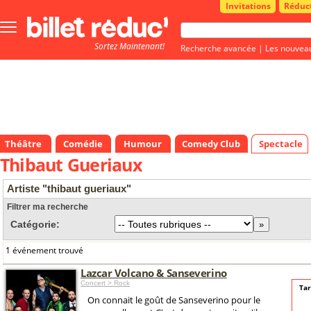
Invitations
Réduc
Bouton
menu
Sortez Maintenant!
principale
Recherche avancée
|
Les nouvea
Théâtre
Comédie
Humour
Comedy Club
Spectacle
Thibaut Gueriaux
Artiste "thibaut gueriaux"
Filtrer ma recherche
Catégorie:
1 événement trouvé
Lazcar Volcano & Sanseverino
Concert > Rock
Tar
On connait le goût de Sanseverino pour le