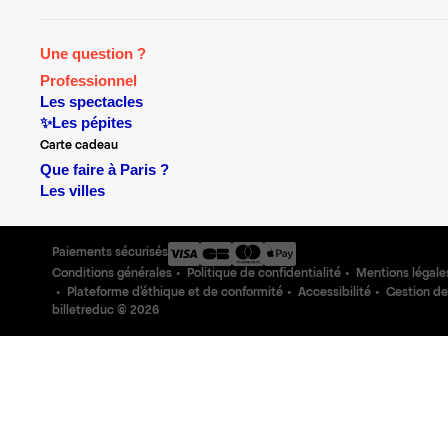
Une question ?
Professionnel
Les spectacles
✨Les pépites
Carte cadeau
Que faire à Paris ?
Les villes
Paiements sécurisés
Conditions générales
Politique de confidentialité
Mentions légale
Plateforme d'éthique et de conformité
Accessibilité
Gestion de
billetreduc ©
2026