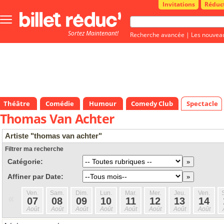
Invitations
Réduc
Bouton
menu
Sortez Maintenant!
principale
Recherche avancée
|
Les nouvea
Théâtre
Comédie
Humour
Comedy Club
Spectacle
Thomas Van Achter
Artiste "thomas van achter"
Filtrer ma recherche
Catégorie:
Affiner par Date:
Ven.
Sam.
Dim.
Lun.
Mar.
Mer.
Jeu.
Ven.
«
07
08
09
10
11
12
13
14
Août
Août
Août
Août
Août
Août
Août
Août