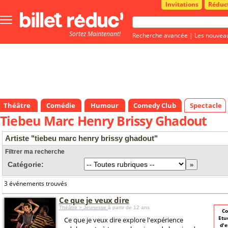
Invitations
Réduc
Bouton
menu
Sortez Maintenant!
principale
Recherche avancée
|
Les nouvea
Théâtre
Comédie
Humour
Comedy Club
Spectacle
Tiebeu Marc Henry Brissy Ghadout
Artiste "tiebeu marc henry brissy ghadout"
Filtrer ma recherche
Catégorie:
3 événements trouvés
Ce que je veux dire
Théâtre > Jeunesse
à partir de 12 ans
Co
Etu
Ce que je veux dire explore l'expérience
d'e