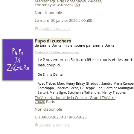
Médiathèque de Fontenay-aux-Roses
,
Fontenay-Aux-Roses (
92
)
Non disponible
Le mardi 20 janvier 2026 à 00h00
Ajouter à ma liste
Pupo di zucchero
de Emma Dante, mis en scène par Emma Dante
Théâtre > Théâtre contemporain
Le 2 novembre en Sicile, on fête les morts et des morts,
beaucoup ici.
De Emma Dante
Avec Tiebeu Marc-Henry Brissy Ghadout, Sandro Maria Campa
Caracappa, Federica Greco, Giuseppe Lino, Carmine Maringola, 
Sartori, Maria Sgro, Stéphanie Taillandier, Nancy Trabona
Théâtre National de la Colline - Grand Théâtre
,
75020
Paris
Non disponible
Du 08/06/2023 au 18/06/2023
Ajouter à ma liste