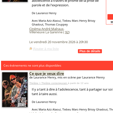
adolescente à travers le prisme de la prise de
parole et de l'expression.
De Laurance Henry
Avec Maria Aziz Alaoui, Tiebeu Marc-Henry Brissy
v
Ghadout, Thomas Couppey
Cinéma André Malraux
,
Villeneuve La Garenne (
92
)
Le vendredi 20 novembre 2026 à 20h30
Ajouter à ma liste
Ces évènements ne sont plus disponibles
Ce que je veux dire
de Laurance Henry, mis en scène par Laurance Henry
Théâtre > Théâtre contemporain
à partir de 12 ans
Il y a tant à dire à l'adolescence, tant à partager sur so
tant à taire aussi.
De Laurance Henry
Avec Maria Aziz Alaoui, Tiebeu Marc-Henry Brissy Ghadout, 