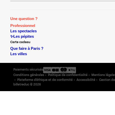
Une question ?
Professionnel
Les spectacles
✨Les pépites
Carte cadeau
Que faire à Paris ?
Les villes
Paiements sécurisés
Conditions générales
Politique de confidentialité
Mentions légale
Plateforme d'éthique et de conformité
Accessibilité
Gestion de
billetreduc ©
2026