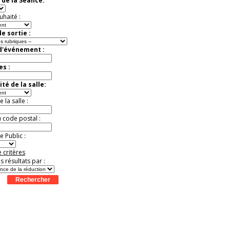
 de la Séance:
virtuelle à la Cité de
l'Histoire
uhaité :
Expérience unique !
Offre
promotionnelle.
e sortie :
Jusqu'à -35%
 d'événement :
es :
té de la salle:
la salle :
u code postal :
 Public :
 critères
es résultats par :