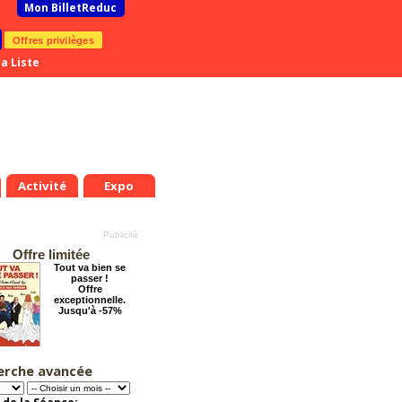
Mon BilletReduc
Offres privilèges
a Liste
Activité
Expo
Offre limitée
Tout va bien se
passer !
Offre
exceptionnelle.
Jusqu'à -57%
erche avancée
Éternelle Notre-
Dame : Une
expédition
immersive en réalité