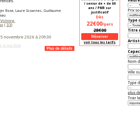
Heure
tifices.
/ senior de + de 60
ans / PMR sur
Prix so
ger Rose, Laure Scoarnec, Guillaume
justificatif
eau
Dès
Type d
Victoire
,
22€00
/pers
ux
(
33
)
28€00
Titre
i 5 novembre 2026 à 20h30
Artist
voir tous les tarifs
r à ma liste
Capaci
Nom de 
Ville o
Type de
plus de
Trier l