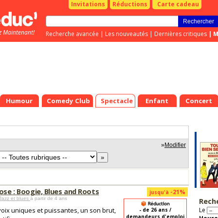
Invitations
Réductions
Carte cadeau
z Maintenant!
Recherche avancée
|
Les nouveautés
|
Dernières critiques
|
M
Humour
Comedy Club
Spectacle
Enfant
Concert
»
Modifier
ose : Boogie, Blues and Roots
-21%
jusqu'à
Jazz et blues
à partir de 4 ans
Rech
oix uniques et puissantes, un son brut,
Le
- de 26 ans /
demandeurs d'emploi