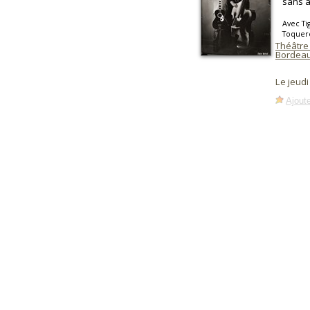
sans ar
Avec Ti
Toquer
Théâtre 
Bordea
Le jeud
Ajoute