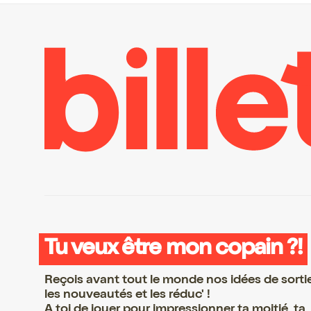
Tu veux être mon copain ?!
Reçois avant tout le monde nos idées de sorti
les nouveautés et les réduc' !
A toi de jouer pour impressionner ta moitié, ta