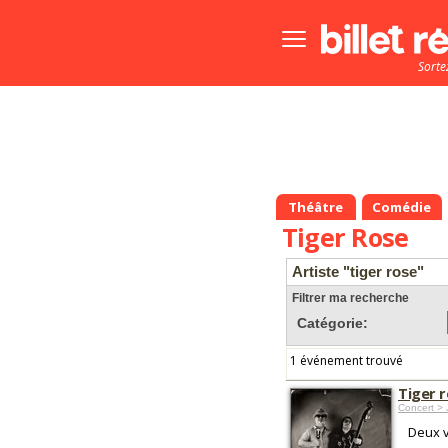
Bouton
menu
Sorte
principale
Théâtre
Comédie
Tiger Rose
Artiste "tiger rose"
Filtrer ma recherche
Catégorie:
1 événement trouvé
Tiger r
Concert > 
Deux v