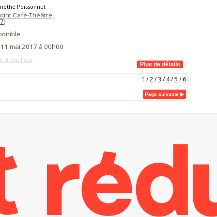
imothé Poissonnet
oint Café-Théâtre
,
7
)
ponible
i 11 mai 2017 à 00h00
r à ma liste
1
/
2
/
3
/
4
/
5
/
6