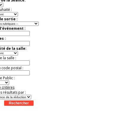
 de la Séance:
exceptionnelle.
Jusqu'à -56%
uhaité :
e sortie :
 d'événement :
es :
té de la salle:
la salle :
u code postal :
 Public :
 critères
es résultats par :