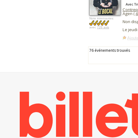
Avec T
Contrep
Agen (
4
Note internautes:
Non dis
avec
726 avis
Le jeud
Ajoute
76 événements trouvés