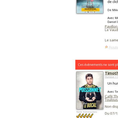
de clic
De Mik
Avec Mi
Daniel 
Pavillo
Le Vaudr
Le same
Ajoute
Ces évènements ne sont pl
Timoth
Humour > 
Un hum
Avec T
Café Th
Toulous
Non dis
Note internautes:
Du 07/1