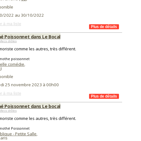
ponible
0/2022 au 30/10/2022
r à ma liste
é Poissonnet dans Le Bocal
Mecs drôles
oriste comme les autres, très différent.
imothe poissonnet
elle comédie
,
6
)
ponible
di 25 novembre 2023 à 00h00
r à ma liste
é Poissonnet dans Le bocal
Mecs drôles
oriste comme les autres, très différent.
imothé Poissonnet
lique - Petite Salle
,
aris