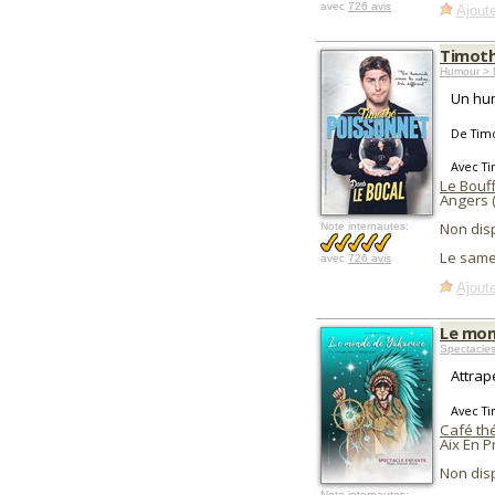
avec
726 avis
Ajoute
Timoth
Humour > 
Un hum
De Tim
Avec T
Le Bouf
Angers 
Non dis
Note internautes:
Le same
avec
726 avis
Ajoute
Le mon
Spectacle
Attrap
Avec T
Café thé
Aix En 
Non dis
Note internautes: