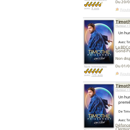
Du 20/0
avec
9 avis
Ajoute
Timoth
Humour > 
Un hum
Avec T
La BDC
Gond-Po
Non dis
Du 01/0
Note internautes:
Ajoute
avec
726 avis
Timoth
Humour > 
Un hum
premiè
De Tim
Avec T
Défonce
Clermon