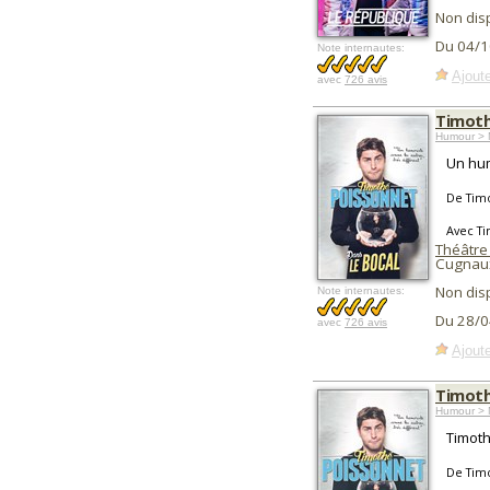
Non dis
Du 04/1
Note internautes:
Ajoute
avec
726 avis
Timoth
Humour > 
Un hum
De Tim
Avec T
Théâtre
Cugnau
Non dis
Note internautes:
Du 28/0
avec
726 avis
Ajoute
Timoth
Humour > 
Timoth
De Tim