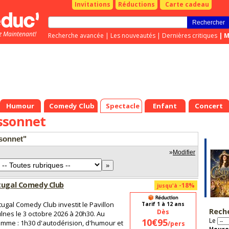
Invitations
Réductions
Carte cadeau
z Maintenant!
Recherche avancée
|
Les nouveautés
|
Dernières critiques
|
M
Humour
Comedy Club
Spectacle
Enfant
Concert
ssonnet
ssonnet"
»
Modifier
tugal Comedy Club
-18%
jusqu'à
tugal Comedy Club investit le Pavillon
Tarif 1 à 12 ans
Rech
Dès
lnes le 3 octobre 2026 à 20h30. Au
10€95
Le
mme : 1h30 d'autodérision, d'humour et
/pers