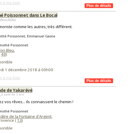
r à ma liste
é Poissonnet dans Le Bocal
Mecs drôles
oriste comme les autres, très différent.
othé Poissonnet, Emmanuel Gasne
imothé Poissonnet
fon Bleu
,
(
49
)
ponible
di 1 décembre 2018 à 00h00
r à ma liste
de de Yakarévé
s
à partir de 3 ans
ez vos rêves... ils connaissent le chemin !
imothé Poissonnet
âtre de la Fontaine d'Argent
,
Provence (
13
)
ponible