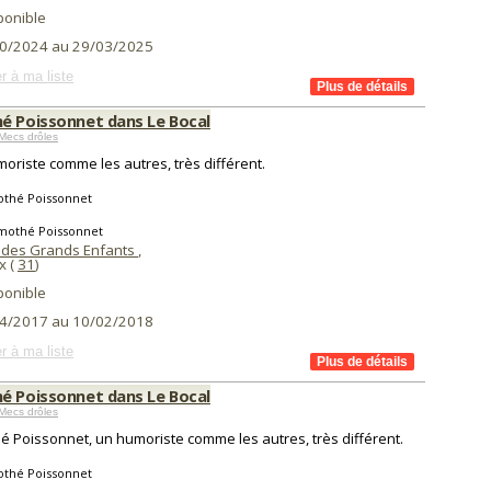
ponible
0/2024 au 29/03/2025
r à ma liste
é Poissonnet dans Le Bocal
Mecs drôles
oriste comme les autres, très différent.
othé Poissonnet
imothé Poissonnet
 des Grands Enfants
,
x (
31
)
ponible
4/2017 au 10/02/2018
r à ma liste
é Poissonnet dans Le Bocal
Mecs drôles
é Poissonnet, un humoriste comme les autres, très différent.
othé Poissonnet