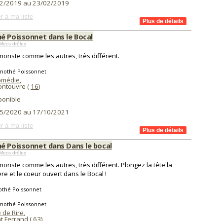
2/2019 au 23/02/2019
r à ma liste
é Poissonnet dans le Bocal
Mecs drôles
oriste comme les autres, très différent.
imothé Poissonnet
omédie
,
ntouvre (
16
)
ponible
5/2020 au 17/10/2021
r à ma liste
é Poissonnet dans Dans le bocal
Mecs drôles
oriste comme les autres, très différent. Plongez la tête la
re et le coeur ouvert dans le Bocal !
othé Poissonnet
imothé Poissonnet
 de Rire
,
t Ferrand (
63
)