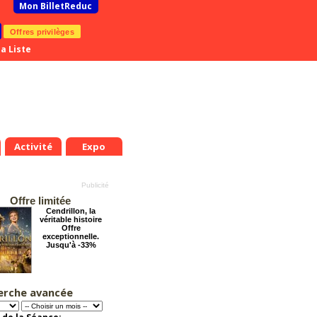
Mon BilletReduc
Offres privilèges
a Liste
Activité
Expo
Offre limitée
Cendrillon, la
véritable histoire
Offre
exceptionnelle.
Jusqu'à -33%
erche avancée
Pourquoi les
femmes aiment les
connards ?
Offre