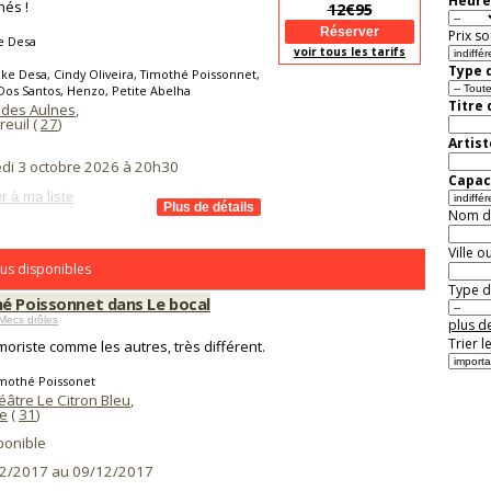
Heure
hés !
12€95
Prix so
e Desa
voir tous les tarifs
Type d
ke Desa, Cindy Oliveira, Timothé Poissonnet,
Dos Santos, Henzo, Petite Abelha
Titre
n des Aulnes
,
euil (
27
)
Artist
di 3 octobre 2026 à 20h30
Capaci
r à ma liste
Nom de 
Ville o
us disponibles
Type de
é Poissonnet dans Le bocal
Mecs drôles
plus de
Trier l
oriste comme les autres, très différent.
imothé Poissonet
éâtre Le Citron Bleu
,
e
(
31
)
ponible
2/2017 au 09/12/2017