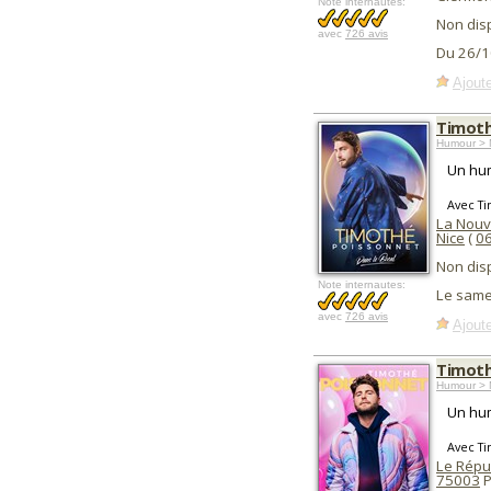
Note internautes:
Non dis
avec
726 avis
Du 26/1
Ajoute
Timoth
Humour > 
Un hum
Avec T
La Nouv
Nice
(
0
Non dis
Note internautes:
Le same
avec
726 avis
Ajoute
Timoth
Humour > 
Un hum
Avec T
Le Répub
75003
P