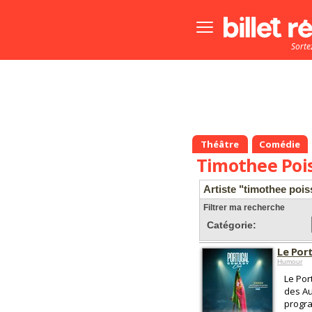
Bouton
menu
Sorte
principale
Théâtre
Comédie
Timothee Poi
Artiste "timothee poi
Filtrer ma recherche
Catégorie:
Le Por
Humour
Le Por
des Au
progra