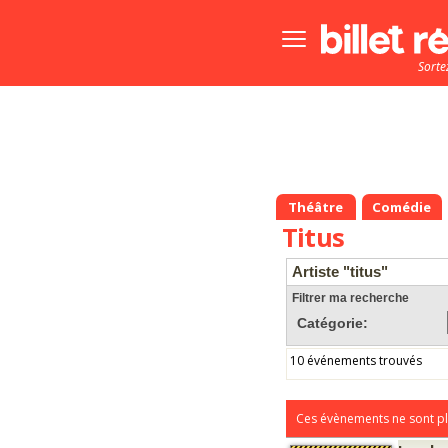
Bouton
menu
Sorte
principale
Théâtre
Comédie
Titus
Artiste "titus"
Filtrer ma recherche
Catégorie:
10 événements trouvés
Ces évènements ne sont pl