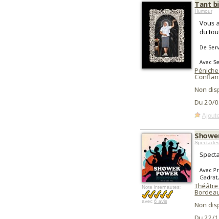
Tant b
Humour
Vous a
du tou
De Ser
Avec S
Péniche
Conflan
Non dis
Du 20/0
Ajoute
Showe
Spectacle
Specta
Avec Pr
Gadrat,
Théâtre
Note internautes:
Bordea
avec
6 avis
Non dis
Du 22/1