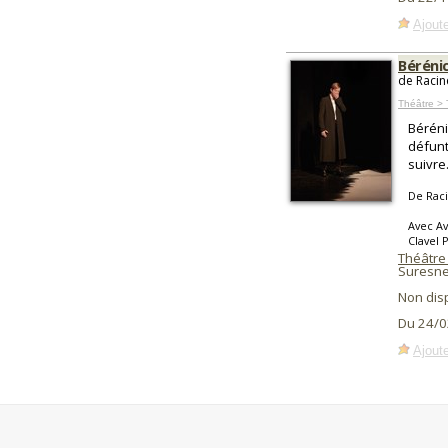
Ajoute
Béréni
de Racin
Théâtre > 
Béréni
défunt
suivre.
De Rac
Avec Av
Clavel 
Théâtre
Suresne
Non dis
Du 24/0
Ajoute