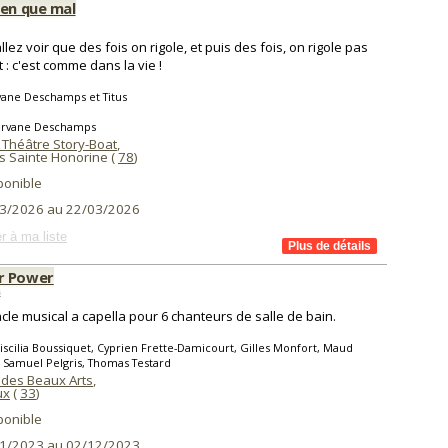
ien que mal
llez voir que des fois on rigole, et puis des fois, on rigole pas
t : c'est comme dans la vie !
vane Deschamps et Titus
ervane Deschamps
 Théâtre Story-Boat
,
s Sainte Honorine (
78
)
ponible
3/2026 au 22/03/2026
r à ma liste
r Power
s
cle musical a capella pour 6 chanteurs de salle de bain.
iscilia Boussiquet, Cyprien Frette-Damicourt, Gilles Monfort, Maud
 Samuel Pelgris, Thomas Testard
 des Beaux Arts
,
ux
(
33
)
ponible
1/2023 au 02/12/2023