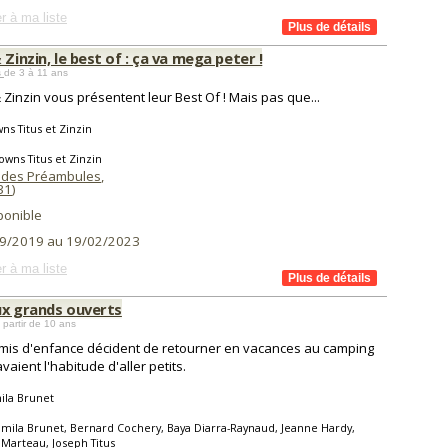
r à ma liste
 Zinzin, le best of : ça va mega peter !
s
de 3 à 11 ans
& Zinzin vous présentent leur Best Of ! Mais pas que...
ns Titus et Zinzin
owns Titus et Zinzin
 des Préambules
,
31
)
ponible
9/2019 au 19/02/2023
r à ma liste
ux grands ouverts
 partir de 10 ans
mis d'enfance décident de retourner en vacances au camping
avaient l'habitude d'aller petits.
ila Brunet
mila Brunet, Bernard Cochery, Baya Diarra-Raynaud, Jeanne Hardy,
Marteau, Joseph Titus