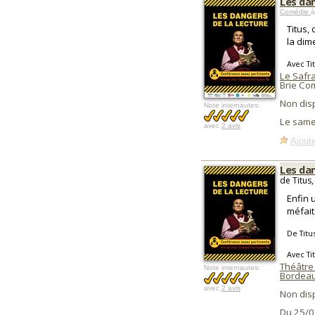
Les dan
Comédie
à
Titus,
la dim
Avec Ti
Le Safr
Brie Co
Non dis
Note internautes:
Le same
avec
2 avis
Ajoute
Les dan
de Titus
Enfin 
méfait
De Titu
Avec Ti
Théâtre
Note internautes:
Bordea
avec
2 avis
Non dis
Du 25/0