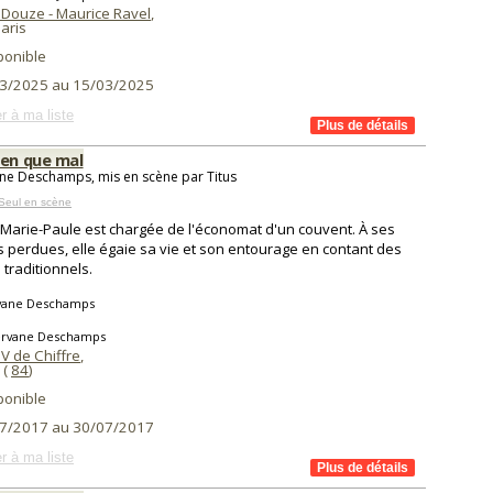
 Douze - Maurice Ravel
,
aris
ponible
3/2025 au 15/03/2025
r à ma liste
ien que mal
ne Deschamps, mis en scène par Titus
Seul en scène
Marie-Paule est chargée de l'économat d'un couvent. À ses
 perdues, elle égaie sa vie et son entourage en contant des
 traditionnels.
vane Deschamps
ervane Deschamps
V de Chiffre
,
(
84
)
ponible
7/2017 au 30/07/2017
r à ma liste