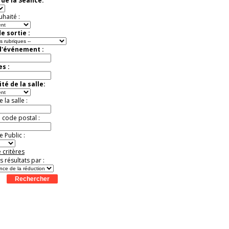
de la Séance:
exceptionnelle.
Jusqu'à -56%
uhaité :
e sortie :
d'événement :
es :
té de la salle:
la salle :
u code postal :
 Public :
 critères
es résultats par :