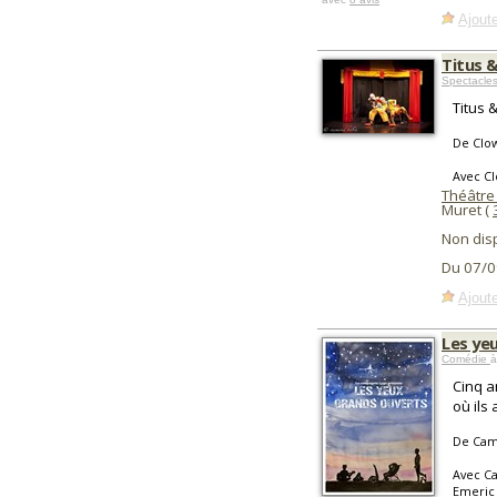
Ajoute
Titus &
Spectacle
Titus 
De Clow
Avec Cl
Théâtre
Muret (
Non dis
Du 07/0
Ajoute
Les ye
Comédie
à
Cinq a
où ils 
De Cam
Avec Ca
Emeric 