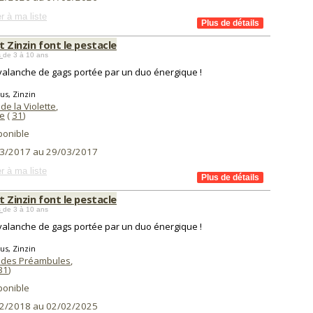
r à ma liste
t Zinzin font le pestacle
s
de 3 à 10 ans
alanche de gags portée par un duo énergique !
tus, Zinzin
de la Violette
,
e
(
31
)
ponible
3/2017 au 29/03/2017
r à ma liste
t Zinzin font le pestacle
s
de 3 à 10 ans
alanche de gags portée par un duo énergique !
tus, Zinzin
 des Préambules
,
31
)
ponible
2/2018 au 02/02/2025