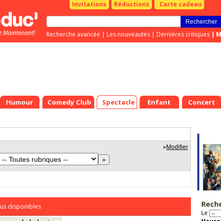
Invitations
Réductions
Carte cadeau
z Maintenant!
Recherche avancée
|
Les nouveautés
|
Dernières critiques
|
M
Humour
Comedy Club
Spectacle
Enfant
Concert
»
Modifier
Rech
us disponibles
Le