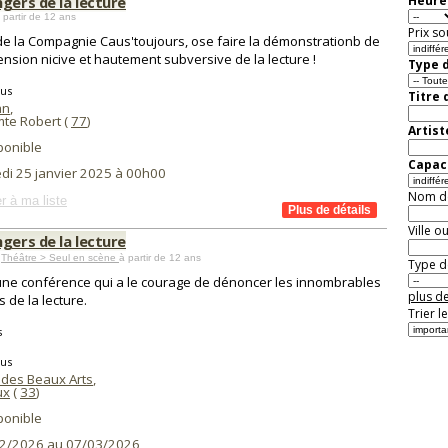
gers de la lecture
Heure 
 partir de 12 ans
Prix so
 de la Compagnie Caus'toujours, ose faire la démonstrationb de
ension nicive et hautement subversive de la lecture !
Type d
tus
Titre 
an
,
mte Robert (
77
)
Artist
ponible
Capaci
di 25 janvier 2025 à 00h00
Nom de 
r à ma liste
Ville o
gers de la lecture
,
Théâtre > Seul en scène
à partir de 12 ans
Type de
une conférence qui a le courage de dénoncer les innombrables
plus de
s de la lecture.
Trier l
s
tus
 des Beaux Arts
,
ux
(
33
)
ponible
2/2026 au 07/03/2026