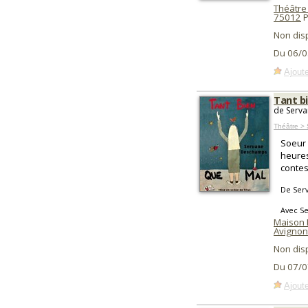
Théâtre
75012
P
Non dis
Du 06/0
Ajoute
Tant b
de Serva
Théâtre > 
Soeur 
heures
contes
De Ser
Avec S
Maison I
Avignon
Non dis
Du 07/0
Ajoute