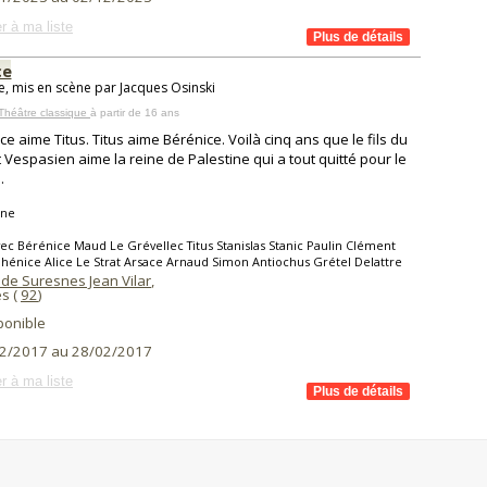
r à ma liste
ce
e, mis en scène par Jacques Osinski
Théâtre classique
à partir de 16 ans
ce aime Titus. Titus aime Bérénice. Voilà cinq ans que le fils du
 Vespasien aime la reine de Palestine qui a tout quitté pour le
.
ine
ec Bérénice Maud Le Grévellec Titus Stanislas Stanic Paulin Clément
Phénice Alice Le Strat Arsace Arnaud Simon Antiochus Grétel Delattre
 de Suresnes Jean Vilar
,
s (
92
)
ponible
2/2017 au 28/02/2017
r à ma liste