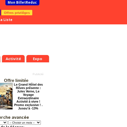
Mon BilletReduc
Offres privilèges
a Liste
Activité
Expo
Offre limitée
Le Grand Hôtel des
Rêves présente :
Jules Verne, Le
Voyage
Extraordinaire
Activité à vivre !
Promo exclusive ! .
Jusqu'à -13%
erche avancée
Pourquoi les
femmes aiment les
connards ?
Offre