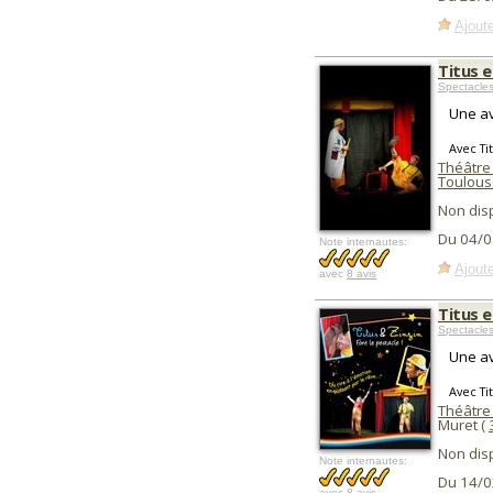
Ajoute
Titus e
Spectacle
Une av
Avec Ti
Théâtre 
Toulous
Non dis
Du 04/0
Note internautes:
Ajoute
avec
8 avis
Titus e
Spectacle
Une av
Avec Ti
Théâtre
Muret (
Non dis
Note internautes:
Du 14/0
avec
8 avis