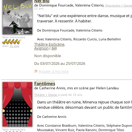
Nel Blu
de Dominique Fourcade, Valentina Citterio,
Spectacles > Danse
12 ans
"Nel blu" est une expérience entre danse, musique et 
traverser. À ressentir. À habiter.
De Dominique Fourcade, Valentina Citterio
Note internautes:
Avec Valentina Citterio, Riccardo Curcio, Luna Bertellini
Théâtre EpiScène
,
avec
11 avis
Avignon
(
84
)
Non disponible
Du 03/07/2026 au 25/07/2026
Ajouter à ma liste
Fantômes
de Catherine Annis, mis en scène par Helen Landau
Théâtre > Drame
à partir de 15 ans
Dans un théâtre en ruine, Minerva rejoue chaque soir le
rendue célèbre, désormais devant un public de fantô
De Catherine Annis
Avec Constance Bradburn, Valentina Citterio, Stéphane Dupont
Moustakas, Vincent Ruiz, Paola Ranzini, Dominique Tésio
Note internautes: