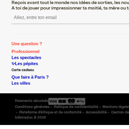
Reçois avant tout le monde nos idées de sorties, les nouv
A toi de jouer pour impressionner ta moitié, ta mère ou ta
S’inscrire S’inscrire S’
Une question ?
Professionnel
Les spectacles
✨Les pépites
Carte cadeau
Que faire à Paris ?
Les villes
Paiements sécurisés
Conditions générales
Politique de confidentialité
Mentions légale
Plateforme d'éthique et de conformité
Accessibilité
Gestion de
billetreduc ©
2026