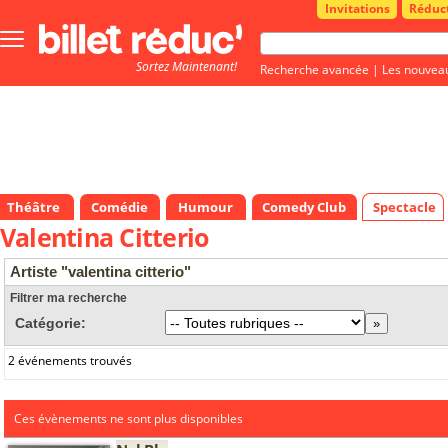
Invitations
Réduc
Bouton
menu
Sortez Maintenant!
principale
Recherche avancée
|
Les nouvea
Théâtre
Comédie
Humour
Comedy Club
Spectacle
Valentina Citterio
Artiste "valentina citterio"
Filtrer ma recherche
Catégorie:
2 événements trouvés
Ces évènements ne sont plus disponibles